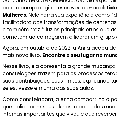
por conta dessa experiência, decidiu expandir
para o campo digital
,
escreveu o e-book
Lid
Mulheres
. Nele narra sua experiência como líd
facilitadora das transformações de centenas
e também traz à luz os principais erros que a
cometem ao começarem a liderar um grupo d
Agora, em outubro de 2022, a Anna acaba de 
mais novo livro,
Encontre o seu lugar no mun
Nesse livro, ela apresenta
a grande mudança 
constelações trazem para os processos terap
suas contribuições, seus limites, explicando 
se estivesse em uma das suas aulas.
Como consteladora, a Anna compartilha o p
que aplica com seus alunos, a partir das mu
internas importantes que viveu e que reverb