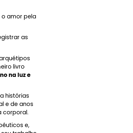
a o amor pela
egistrar as
arquétipos
iro livro
no na luz e
ra histórias
al e de anos
 corporal.
pêutico
s e,