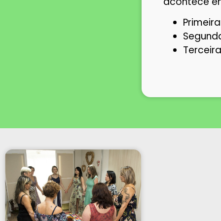
acontece em
Primeira
Segunda
Terceir