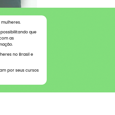
e mulheres.
possibilitando que
 com as
rmação.
heres no Brasil e
ram por seus cursos