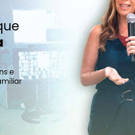
que
a
ns e
miliar