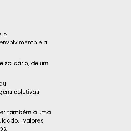
e o
senvolvimento e a
 solidário, de um
seu
gens coletivas
ender também a uma
cuidado… valores
os.