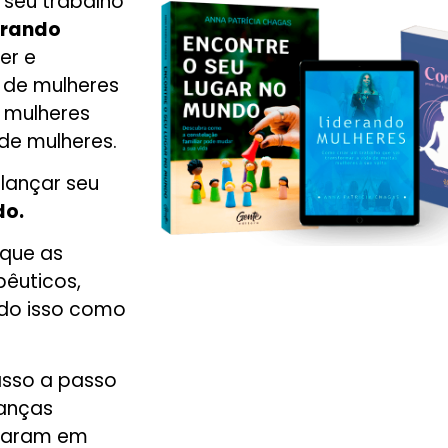
 seu trabalho
erando
er e
 de mulheres
s mulheres
e mulheres.
lançar seu
do.
que as
êuticos,
tudo isso como
asso a passo
danças
eraram em