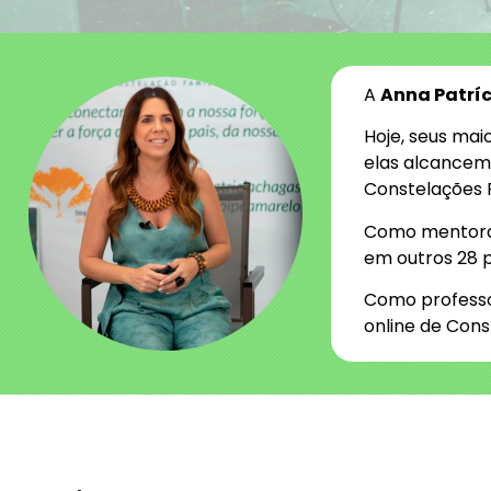
A
Anna Patríc
Hoje, seus mai
elas alcancem
Constelações 
Como mentora, 
em outros 2
8
p
Como professo
online de Cons