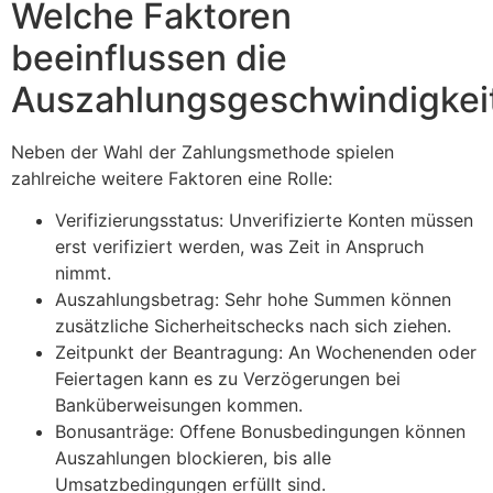
Welche Faktoren
beeinflussen die
Auszahlungsgeschwindigkei
Neben der Wahl der Zahlungsmethode spielen
zahlreiche weitere Faktoren eine Rolle:
Verifizierungsstatus: Unverifizierte Konten müssen
erst verifiziert werden, was Zeit in Anspruch
nimmt.
Auszahlungsbetrag: Sehr hohe Summen können
zusätzliche Sicherheitschecks nach sich ziehen.
Zeitpunkt der Beantragung: An Wochenenden oder
Feiertagen kann es zu Verzögerungen bei
Banküberweisungen kommen.
Bonusanträge: Offene Bonusbedingungen können
Auszahlungen blockieren, bis alle
Umsatzbedingungen erfüllt sind.