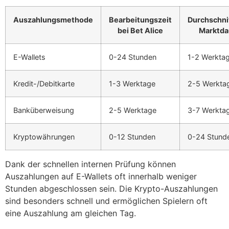
Auszahlungsmethode
Bearbeitungszeit
Durchschni
bei Bet Alice
Marktda
E-Wallets
0-24 Stunden
1-2 Werkta
Kredit-/Debitkarte
1-3 Werktage
2-5 Werkta
Banküberweisung
2-5 Werktage
3-7 Werkta
Kryptowährungen
0-12 Stunden
0-24 Stund
Dank der schnellen internen Prüfung können
Auszahlungen auf E-Wallets oft innerhalb weniger
Stunden abgeschlossen sein. Die Krypto-Auszahlungen
sind besonders schnell und ermöglichen Spielern oft
eine Auszahlung am gleichen Tag.