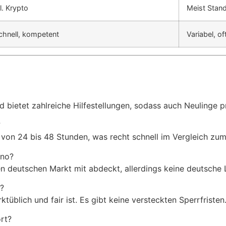
l. Krypto
Meist Stan
chnell, kompetent
Variabel, of
und bietet zahlreiche Hilfestellungen, sodass auch Neulinge
?
 von 24 bis 48 Stunden, was recht schnell im Vergleich zum 
ino?
en deutschen Markt mit abdeckt, allerdings keine deutsche 
?
blich und fair ist. Es gibt keine versteckten Sperrfristen
rt?