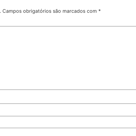
.
Campos obrigatórios são marcados com
*