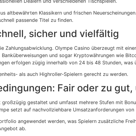
sionellen Dealern und verschiedenen Tischspielen.
 aus altbewährten Klassikern und frischen Neuerscheinungen
schnell passende Titel zu finden.
ell, sicher und vielfältig
t die Zahlungsabwicklung. Olympe Casino überzeugt mit eine
ill, Banküberweisungen und sogar Kryptowährungen wie Bitc
ngen erfolgen zügig innerhalb von 24 bis 48 Stunden, was 
enheits- als auch Highroller-Spielern gerecht zu werden.
ingungen: Fair oder zu gut,
roßzügig gestaltet und umfasst mehrere Stufen mit Bonusgu
mpe setzt auf nachvollziehbare Umsatzanforderungen von 3
ortfolio angewendet werden, was Spielern zusätzliche Freih
Angebot ab.