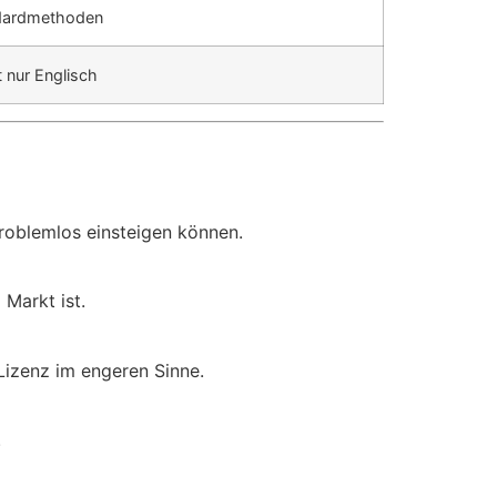
dardmethoden
t nur Englisch
 problemlos einsteigen können.
Markt ist.
Lizenz im engeren Sinne.
.