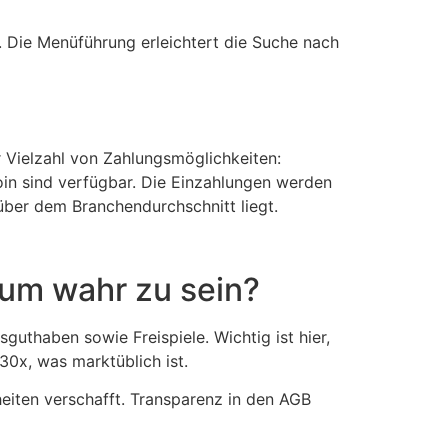
. Die Menüführung erleichtert die Suche nach
r Vielzahl von Zahlungsmöglichkeiten:
oin sind verfügbar. Die Einzahlungen werden
über dem Branchendurchschnitt liegt.
 um wahr zu sein?
thaben sowie Freispiele. Wichtig ist hier,
0x, was marktüblich ist.
eiten verschafft. Transparenz in den AGB