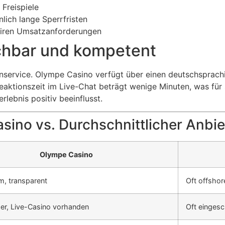
Freispiele
lich lange Sperrfristen
airen Umsatzanforderungen
ichbar und kompetent
denservice. Olympe Casino verfügt über einen deutschsprach
Reaktionszeit im Live-Chat beträgt wenige Minuten, was für s
rlebnis positiv beeinflusst.
sino vs. Durchschnittlicher Anbie
Olympe Casino
, transparent
Oft offshor
er, Live-Casino vorhanden
Oft einges