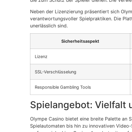
die zum Schutz der Spieler dienen. Die Verw
Neben der Lizenzierung präsentiert sich Oly
verantwortungsvoller Spielpraktiken. Die Plat
unerlässlich sind.
Sicherheitsaspekt
Lizenz
SSL-Verschlüsselung
Responsible Gambling Tools
Spielangebot: Vielfalt 
Olympe Casino bietet eine breite Palette an
Spielautomaten bis hin zu innovativen Video