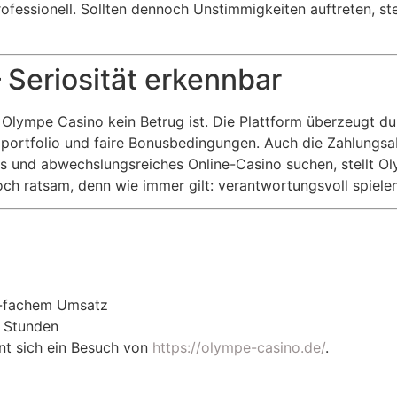
ofessionell. Sollten dennoch Unstimmigkeiten auftreten, ste
 Seriosität erkennbar
 Olympe Casino kein Betrug ist. Die Plattform überzeugt du
elportfolio und faire Bonusbedingungen. Auch die Zahlung
es und abwechslungsreiches Online-Casino suchen, stellt Oly
ch ratsam, denn wie immer gilt: verantwortungsvoll spielen
0-fachem Umsatz
8 Stunden
hnt sich ein Besuch von
https://olympe-casino.de/
.