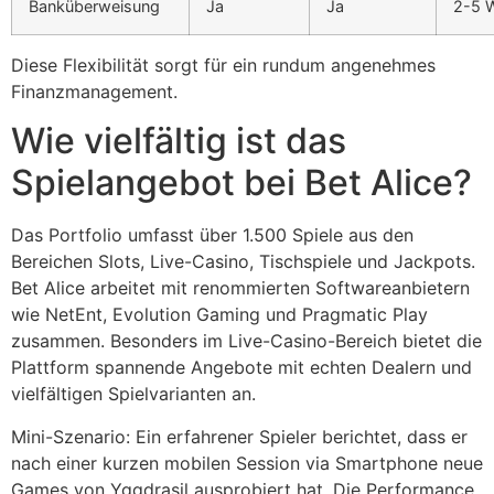
Banküberweisung
Ja
Ja
2-5 
Diese Flexibilität sorgt für ein rundum angenehmes
Finanzmanagement.
Wie vielfältig ist das
Spielangebot bei Bet Alice?
Das Portfolio umfasst über 1.500 Spiele aus den
Bereichen Slots, Live-Casino, Tischspiele und Jackpots.
Bet Alice arbeitet mit renommierten Softwareanbietern
wie NetEnt, Evolution Gaming und Pragmatic Play
zusammen. Besonders im Live-Casino-Bereich bietet die
Plattform spannende Angebote mit echten Dealern und
vielfältigen Spielvarianten an.
Mini-Szenario: Ein erfahrener Spieler berichtet, dass er
nach einer kurzen mobilen Session via Smartphone neue
Games von Yggdrasil ausprobiert hat. Die Performance