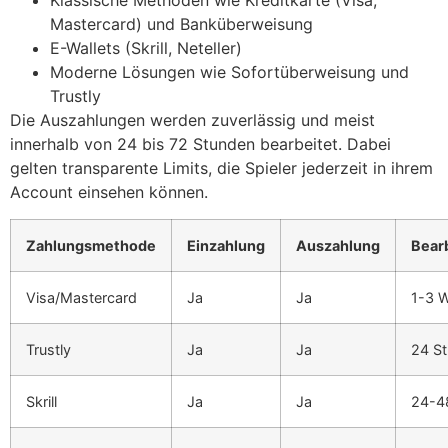
Klassische Methoden wie Kreditkarte (Visa,
Mastercard) und Banküberweisung
E-Wallets (Skrill, Neteller)
Moderne Lösungen wie Sofortüberweisung und
Trustly
Die Auszahlungen werden zuverlässig und meist
innerhalb von 24 bis 72 Stunden bearbeitet. Dabei
gelten transparente Limits, die Spieler jederzeit in ihrem
Account einsehen können.
Zahlungsmethode
Einzahlung
Auszahlung
Bear
Visa/Mastercard
Ja
Ja
1-3 
Trustly
Ja
Ja
24 S
Skrill
Ja
Ja
24-4