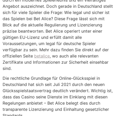
durch ein modernes Spielerlebnis und ein vielfältiges
Angebot auszeichnet. Doch gerade in Deutschland stellt
sich für viele Spieler die Frage: Wie legal und sicher ist
das Spielen bei Bet Alice? Diese Frage lässt sich mit
Blick auf die aktuelle Regulierung und Lizenzierung
präzise beantworten. Bet Alice operiert unter einer
gültigen EU-Lizenz und erfüllt damit alle
Voraussetzungen, um legal für deutsche Spieler
verfügbar zu sein. Mehr dazu finden Sie direkt auf der
offiziellen Seite
betalice
, wo auch alle relevanten
Zertifikate und Informationen zur Sicherheit einsehbar
sind.
Die rechtliche Grundlage für Online-Glücksspiel in
Deutschland hat sich seit Juli 2021 durch den neuen
Glücksspielstaatsvertrag deutlich verändert. Wichtig ist,
dass das Casino seine Dienste im Einklang mit diesen
Regelungen anbietet – Bet Alice belegt dies durch
transparente Lizenzierung und Einhaltung gesetzlicher
Standards.