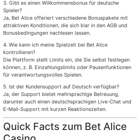
3. Gibt es einen Willkommensbonus für deutsche
Spieler?
Ja, Bet Alice offeriert verschiedene Bonuspakete mit
attraktiven Konditionen, die sich klar in den AGB und
Bonusbedingungen nachlesen lassen.
4. Wie kann ich meine Spielzeit bei Bet Alice
kontrollieren?
Die Plattform stellt Limits ein, die Sie selbst festlegen
können, z. B. Einzahlungslimits oder Pausenfunktionen
für verantwortungsvolles Spielen.
5. Ist der Kundensupport auf Deutsch verfügbar?
Ja, der Support bietet mehrsprachige Betreuung,
darunter auch einen deutschsprachigen Live-Chat und
E-Mail-Support mit kurzen Reaktionszeiten.
Quick Facts zum Bet Alice
Casino