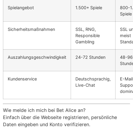
Spielangebot
1.500+ Spiele
800-1
Spiele
Sicherheitsmaßnahmen
SSL, RNG,
SSL u
Responsible
meist
Gambling
Stand
Auszahlungsgeschwindigkeit
24-72 Stunden
48-96
Stund
Kundenservice
Deutschsprachig,
E-Mail
Live-Chat
Suppo
domin
Wie melde ich mich bei Bet Alice an?
Einfach über die Webseite registrieren, persönliche
Daten eingeben und Konto verifizieren.