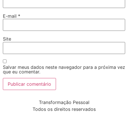
E-mail
*
Site
Salvar meus dados neste navegador para a próxima vez
que eu comentar.
Transformação Pessoal
Todos os direitos reservados