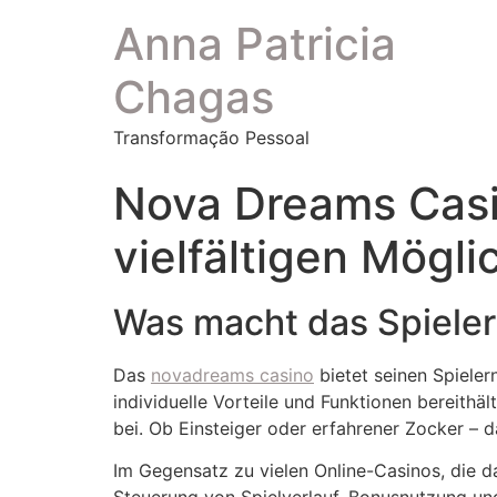
Anna Patricia
Chagas
Transformação Pessoal
Nova Dreams Casin
vielfältigen Mögli
Was macht das Spieler
Das
novadreams casino
bietet seinen Spieler
individuelle Vorteile und Funktionen bereithä
bei. Ob Einsteiger oder erfahrener Zocker – da
Im Gegensatz zu vielen Online-Casinos, die d