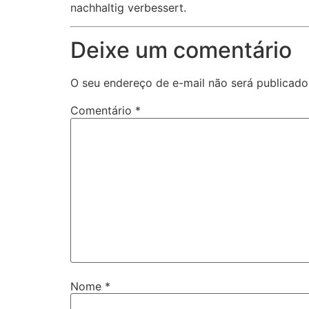
nachhaltig verbessert.
Deixe um comentário
O seu endereço de e-mail não será publicado
Comentário
*
Nome
*