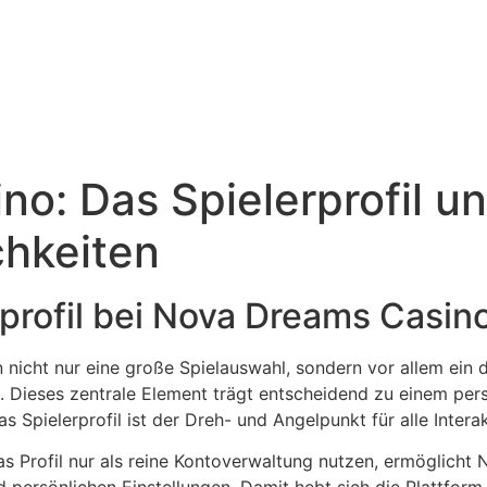
o: Das Spielerprofil u
chkeiten
profil bei Nova Dreams Casin
n nicht nur eine große Spielauswahl, sondern vor allem ein d
lt. Dieses zentrale Element trägt entscheidend zu einem per
s Spielerprofil ist der Dreh- und Angelpunkt für alle Intera
as Profil nur als reine Kontoverwaltung nutzen, ermöglich