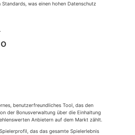
n Standards, was einen hohen Datenschutz
.
no
ernes, benutzerfreundliches Tool, das den
. Von der Bonusverwaltung über die Einhaltung
fehlenswerten Anbietern auf dem Markt zählt.
pielerprofil, das das gesamte Spielerlebnis