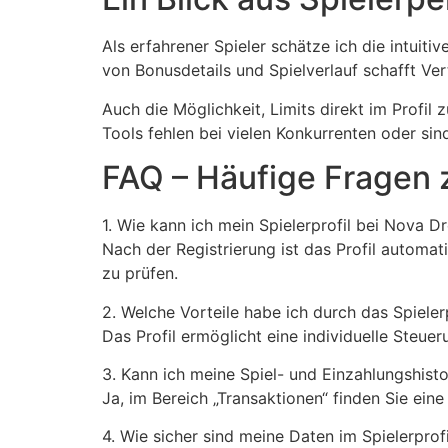
Als erfahrener Spieler schätze ich die intuiti
von Bonusdetails und Spielverlauf schafft Ver
Auch die Möglichkeit, Limits direkt im Profil 
Tools fehlen bei vielen Konkurrenten oder sin
FAQ – Häufige Fragen 
1. Wie kann ich mein Spielerprofil bei Nova D
Nach der Registrierung ist das Profil automat
zu prüfen.
2. Welche Vorteile habe ich durch das Spielerp
Das Profil ermöglicht eine individuelle Steue
3. Kann ich meine Spiel- und Einzahlungshisto
Ja, im Bereich „Transaktionen“ finden Sie eine
4. Wie sicher sind meine Daten im Spielerprofi