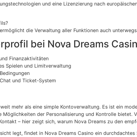
ungstechnologien und eine Lizenzierung nach europäische
ils?
d ermöglicht die Verwaltung aller Funktionen auch unterwegs
rprofil bei Nova Dreams Casi
 und Finanzaktivitäten
les Spielen und Limitverwaltung
n Bedingungen
-Chat und Ticket-System
 weit mehr als eine simple Kontoverwaltung. Es ist ein mod
che Möglichkeiten der Personalisierung und Kontrolle bietet
t-Kontakt – hier zeigt sich, warum Nova Dreams zu den emp
sicht legt, findet in Nova Dreams Casino ein durchdachtes S