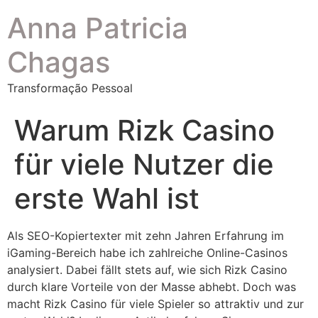
Anna Patricia
Chagas
Transformação Pessoal
Warum Rizk Casino
für viele Nutzer die
erste Wahl ist
Als SEO-Kopiertexter mit zehn Jahren Erfahrung im
iGaming-Bereich habe ich zahlreiche Online-Casinos
analysiert. Dabei fällt stets auf, wie sich Rizk Casino
durch klare Vorteile von der Masse abhebt. Doch was
macht Rizk Casino für viele Spieler so attraktiv und zur