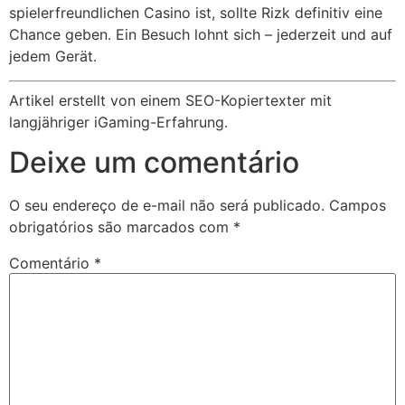
spielerfreundlichen Casino ist, sollte Rizk definitiv eine
Chance geben. Ein Besuch lohnt sich – jederzeit und auf
jedem Gerät.
Artikel erstellt von einem SEO-Kopiertexter mit
langjähriger iGaming-Erfahrung.
Deixe um comentário
O seu endereço de e-mail não será publicado.
Campos
obrigatórios são marcados com
*
Comentário
*