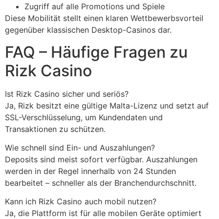
Zugriff auf alle Promotions und Spiele
Diese Mobilität stellt einen klaren Wettbewerbsvorteil
gegenüber klassischen Desktop-Casinos dar.
FAQ – Häufige Fragen zu
Rizk Casino
Ist Rizk Casino sicher und seriös?
Ja, Rizk besitzt eine gültige Malta-Lizenz und setzt auf
SSL-Verschlüsselung, um Kundendaten und
Transaktionen zu schützen.
Wie schnell sind Ein- und Auszahlungen?
Deposits sind meist sofort verfügbar. Auszahlungen
werden in der Regel innerhalb von 24 Stunden
bearbeitet – schneller als der Branchendurchschnitt.
Kann ich Rizk Casino auch mobil nutzen?
Ja, die Plattform ist für alle mobilen Geräte optimiert