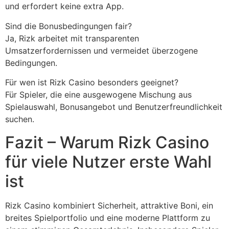
und erfordert keine extra App.
Sind die Bonusbedingungen fair?
Ja, Rizk arbeitet mit transparenten
Umsatzerfordernissen und vermeidet überzogene
Bedingungen.
Für wen ist Rizk Casino besonders geeignet?
Für Spieler, die eine ausgewogene Mischung aus
Spielauswahl, Bonusangebot und Benutzerfreundlichkeit
suchen.
Fazit – Warum Rizk Casino
für viele Nutzer erste Wahl
ist
Rizk Casino kombiniert Sicherheit, attraktive Boni, ein
breites Spielportfolio und eine moderne Plattform zu