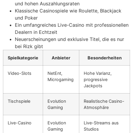
und hohen Auszahlungsraten
Klassische Casinospiele wie Roulette, Blackjack
und Poker
Ein umfangreiches Live-Casino mit professionellen
Dealern in Echtzeit
Neuerscheinungen und exklusive Titel, die es nur
bei Rizk gibt
Spielkategorie
Anbieter
Besonderheiten
Video-Slots
NetEnt,
Hohe Varianz,
Microgaming
progressive
Jackpots
Tischspiele
Evolution
Realistische Casino-
Gaming
Atmosphäre
Live-Casino
Evolution
Live-Streams aus
Gaming
Studios