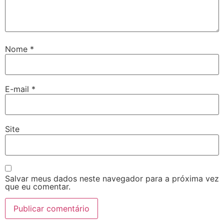
Nome
*
E-mail
*
Site
Salvar meus dados neste navegador para a próxima vez
que eu comentar.