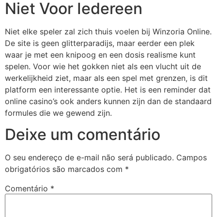
Niet Voor Iedereen
Niet elke speler zal zich thuis voelen bij Winzoria Online.
De site is geen glitterparadijs, maar eerder een plek
waar je met een knipoog en een dosis realisme kunt
spelen. Voor wie het gokken niet als een vlucht uit de
werkelijkheid ziet, maar als een spel met grenzen, is dit
platform een interessante optie. Het is een reminder dat
online casino’s ook anders kunnen zijn dan de standaard
formules die we gewend zijn.
Deixe um comentário
O seu endereço de e-mail não será publicado.
Campos
obrigatórios são marcados com
*
Comentário
*