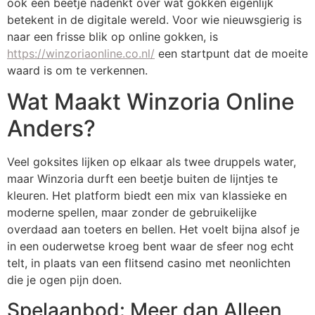
ook een beetje nadenkt over wat gokken eigenlijk
betekent in de digitale wereld. Voor wie nieuwsgierig is
naar een frisse blik op online gokken, is
https://winzoriaonline.co.nl/
een startpunt dat de moeite
waard is om te verkennen.
Wat Maakt Winzoria Online
Anders?
Veel goksites lijken op elkaar als twee druppels water,
maar Winzoria durft een beetje buiten de lijntjes te
kleuren. Het platform biedt een mix van klassieke en
moderne spellen, maar zonder de gebruikelijke
overdaad aan toeters en bellen. Het voelt bijna alsof je
in een ouderwetse kroeg bent waar de sfeer nog echt
telt, in plaats van een flitsend casino met neonlichten
die je ogen pijn doen.
Spelaanbod: Meer dan Alleen