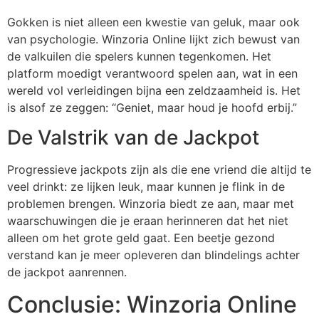
Gokken is niet alleen een kwestie van geluk, maar ook
van psychologie. Winzoria Online lijkt zich bewust van
de valkuilen die spelers kunnen tegenkomen. Het
platform moedigt verantwoord spelen aan, wat in een
wereld vol verleidingen bijna een zeldzaamheid is. Het
is alsof ze zeggen: “Geniet, maar houd je hoofd erbij.”
De Valstrik van de Jackpot
Progressieve jackpots zijn als die ene vriend die altijd te
veel drinkt: ze lijken leuk, maar kunnen je flink in de
problemen brengen. Winzoria biedt ze aan, maar met
waarschuwingen die je eraan herinneren dat het niet
alleen om het grote geld gaat. Een beetje gezond
verstand kan je meer opleveren dan blindelings achter
de jackpot aanrennen.
Conclusie: Winzoria Online