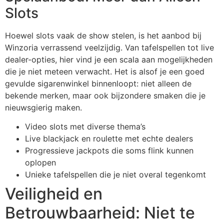
Slots
Hoewel slots vaak de show stelen, is het aanbod bij
Winzoria verrassend veelzijdig. Van tafelspellen tot live
dealer-opties, hier vind je een scala aan mogelijkheden
die je niet meteen verwacht. Het is alsof je een goed
gevulde sigarenwinkel binnenloopt: niet alleen de
bekende merken, maar ook bijzondere smaken die je
nieuwsgierig maken.
Video slots met diverse thema’s
Live blackjack en roulette met echte dealers
Progressieve jackpots die soms flink kunnen
oplopen
Unieke tafelspellen die je niet overal tegenkomt
Veiligheid en
Betrouwbaarheid: Niet te