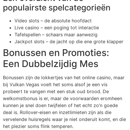
populairste spelcategorieën
Video slots – de absolute hoofdact
Live casino – een poging tot interactie
Tafelspellen – schaars maar aanwezig
Jackpot slots – de jacht op die ene grote klapper
Bonussen en Promoties:
Een Dubbelzijdig Mes
Bonussen zijn de lokkertjes van het online casino, maar
bij Vulkan Vegas voelt het soms alsof je een vis
probeert te vangen met een stuk oud brood. De
welkomstbonus is er, maar de voorwaarden eromheen
kunnen je snel doen twijfelen of het echt zo’n goede
deal is. Rollover-eisen en inzetlimieten zijn als die
vervelende huisregels waar je niet onderuit komt, en die
het plezier soms flink temperen.