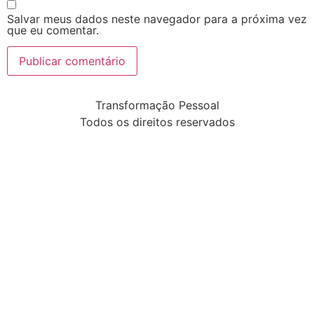
Salvar meus dados neste navegador para a próxima vez
que eu comentar.
Transformação Pessoal
Todos os direitos reservados