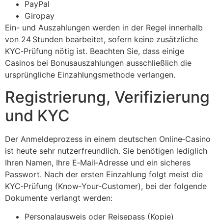
PayPal
Giropay
Ein- und Auszahlungen werden in der Regel innerhalb
von 24 Stunden bearbeitet, sofern keine zusätzliche
KYC‑Prüfung nötig ist. Beachten Sie, dass einige
Casinos bei Bonusauszahlungen ausschließlich die
ursprüngliche Einzahlungs­methode verlangen.
Registrierung, Verifizierung
und KYC
Der Anmeldeprozess in einem deutschen Online‑Casino
ist heute sehr nutzerfreundlich. Sie benötigen lediglich
Ihren Namen, Ihre E‑Mail‑Adresse und ein sicheres
Passwort. Nach der ersten Einzahlung folgt meist die
KYC‑Prüfung (Know‑Your‑Customer), bei der folgende
Dokumente verlangt werden:
Personalausweis oder Reisepass (Kopie)