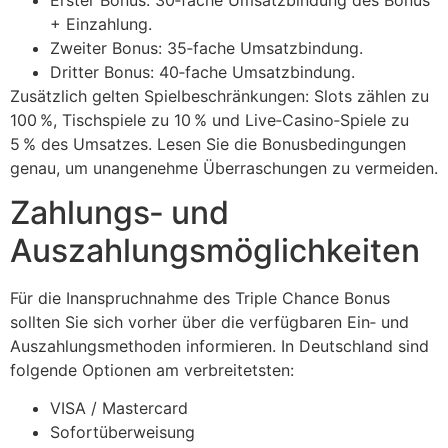
+ Einzahlung.
Zweiter Bonus: 35‑fache Umsatzbindung.
Dritter Bonus: 40‑fache Umsatzbindung.
Zusätzlich gelten Spielbeschränkungen: Slots zählen zu
100 %, Tischspiele zu 10 % und Live‑Casino‑Spiele zu
5 % des Umsatzes. Lesen Sie die Bonusbedingungen
genau, um unangenehme Überraschungen zu vermeiden.
Zahlungs‑ und
Auszahlungsmöglichkeiten
Für die Inanspruchnahme des Triple Chance Bonus
sollten Sie sich vorher über die verfügbaren Ein‑ und
Auszahlungsmethoden informieren. In Deutschland sind
folgende Optionen am verbreitetsten:
VISA / Mastercard
Sofortüberweisung