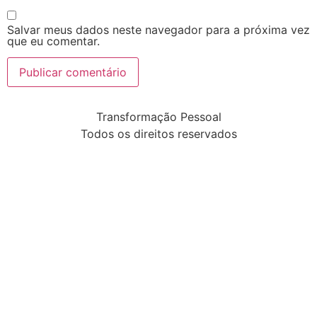
Salvar meus dados neste navegador para a próxima vez
que eu comentar.
Transformação Pessoal
Todos os direitos reservados