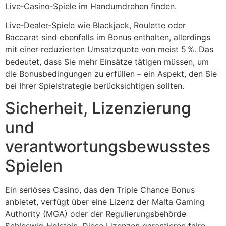
Live‑Casino‑Spiele im Handumdrehen finden.
Live‑Dealer‑Spiele wie Blackjack, Roulette oder
Baccarat sind ebenfalls im Bonus enthalten, allerdings
mit einer reduzierten Umsatzquote von meist 5 %. Das
bedeutet, dass Sie mehr Einsätze tätigen müssen, um
die Bonusbedingungen zu erfüllen – ein Aspekt, den Sie
bei Ihrer Spielstrategie berücksichtigen sollten.
Sicherheit, Lizenzierung
und
verantwortungsbewusstes
Spielen
Ein seriöses Casino, das den Triple Chance Bonus
anbietet, verfügt über eine Lizenz der Malta Gaming
Authority (MGA) oder der Regulierungsbehörde