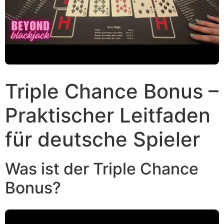
Triple Chance Bonus –
Praktischer Leitfaden
für deutsche Spieler
Was ist der Triple Chance
Bonus?