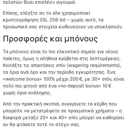
πελατών δίνει επιπλέον σιγουριά.
Επίσης, ελέγξτε αν το site χρησιμοποιεί
κρυπτογράφηση SSL 256-bit – χωρίς αυτό, τα
προσωπικά σας στοιχεία κινδυνεύουν να υποκλαπούν.
Προσφορές και μπόνους
Τα μπόνους είναι το πιο ελκυστικό σημείο για νέους
παίκτες, όμως η αλήθεια κρύβεται στις λεπτομέρειες.
Κοιτάξτε τις απαιτήσεις σπίν (wagering requirements),
τα όρια ανά όρο και την περίοδο εγκυρότητας. Ένα
«welcome bonus» 100% μέχρι 200 €, με 30× σπίν, είναι
πολύ πιο φτηνό από ένα «no‑deposit bonus» 10 €
χωρίς όρια ανάληψης.
Από την πρακτική σκοπιά, συγκρίνετε τα κέρδη που
μπορείτε να μετατρέψετε σε πραγματικά χρήματα – η
διαφορά μεταξύ 20× και 40× σπίν μπορεί να καθορίσει
αν θα φτάσετε ποτέ το στόχο σας.