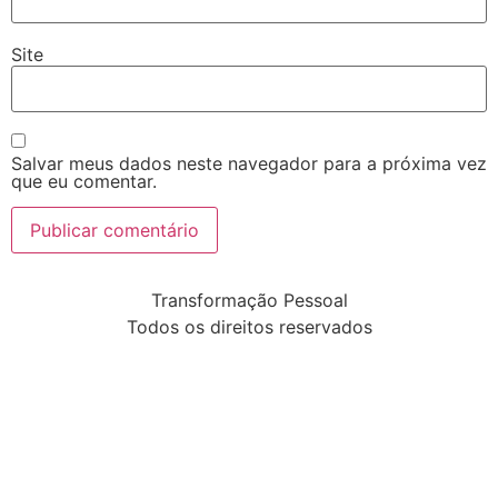
Site
Salvar meus dados neste navegador para a próxima vez
que eu comentar.
Transformação Pessoal
Todos os direitos reservados