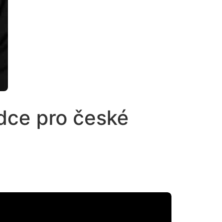
odce pro české