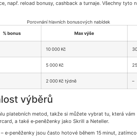
kce, např. reload bonusy, cashback a turnaje. Všechny tyto 
Porovnání hlavních bonusových nabídek
% bonus
Max výše
10 000 Kč
3
5 000 Kč
2
2 000 Kč týdně
–
lost výběrů
u platebních metod, takže si můžete vybrat tu, která vám n
card, a také e‑peněženky jako Skrill a Neteller.
y – e‑peněženky jsou často hotové během 15 minut, zatímc