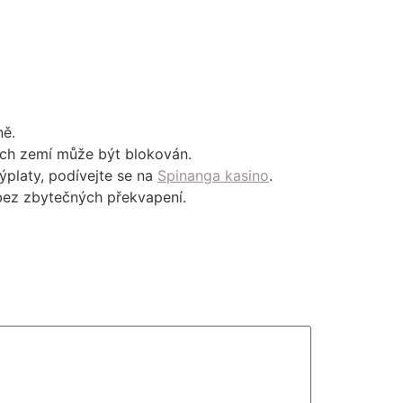
ně.
ných zemí může být blokován.
ýplaty, podívejte se na
Spinanga kasino
.
 bez zbytečných překvapení.