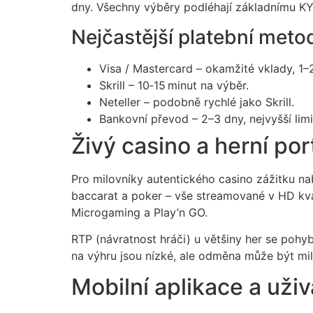
dny. Všechny výběry podléhají základnímu KY
Nejčastější platební meto
Visa / Mastercard – okamžité vklady, 1–
Skrill – 10‑15 minut na výběr.
Neteller – podobně rychlé jako Skrill.
Bankovní převod – 2–3 dny, nejvyšší limi
Živý casino a herní por
Pro milovníky autentického casino zážitku nabí
baccarat a poker – vše streamované v HD kval
Microgaming a Play’n GO.
RTP (návratnost hráči) u většiny her se pohy
na výhru jsou nízké, ale odměna může být mil
Mobilní aplikace a uživ