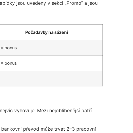
nabídky jsou uvedeny v sekci „Promo“ a jsou
Požadavky na sázení
0× bonus
5× bonus
ejvíc vyhovuje. Mezi nejoblíbenější patří
o bankovní převod může trvat 2–3 pracovní