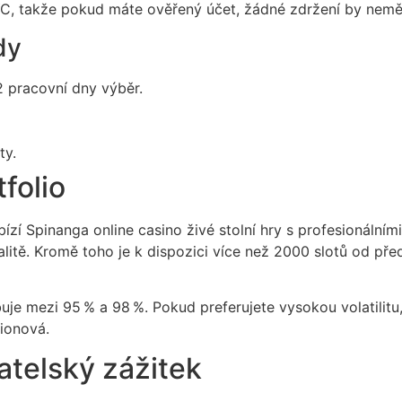
C, takže pokud máte ověřený účet, žádné zdržení by neměl
dy
2 pracovní dny výběr.
ty.
tfolio
zí Spinanga online casino živé stolní hry s profesionálními
itě. Kromě toho je k dispozici více než 2000 slotů od pře
buje mezi 95 % a 98 %. Pokud preferujete vysokou volatilitu
ionová.
atelský zážitek