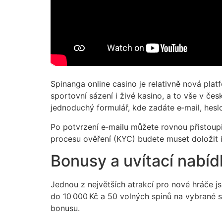
Spinanga online casino je relativně nová plat
sportovní sázení i živé kasino, a to vše v če
jednoduchý formulář, kde zadáte e‑mail, heslo
Po potvrzení e‑mailu můžete rovnou přistoupi
procesu ověření (KYC) budete muset doložit i
Bonusy a uvítací nabíd
Jednou z největších atrakcí pro nové hráče js
do 10 000 Kč a 50 volných spinů na vybrané s
bonusu.