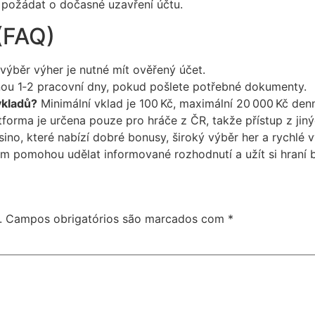
 požádat o dočasné uzavření účtu.
(FAQ)
výběr výher je nutné mít ověřený účet.
ou 1‑2 pracovní dny, pokud pošlete potřebné dokumenty.
vkladů?
Minimální vklad je 100 Kč, maximální 20 000 Kč den
tforma je určena pouze pro hráče z ČR, takže přístup z ji
ino, které nabízí dobré bonusy, široký výběr her a rychlé v
vám pomohou udělat informované rozhodnutí a užít si hraní
.
Campos obrigatórios são marcados com
*