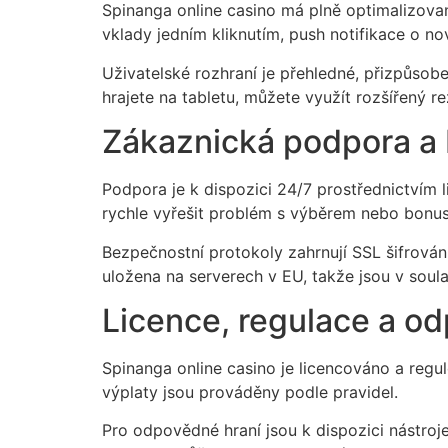
Spinanga online casino má plně optimalizova
vklady jedním kliknutím, push notifikace o n
Uživatelské rozhraní je přehledné, přizpůsob
hrajete na tabletu, můžete využít rozšířený re
Zákaznická podpora a
Podpora je k dispozici 24/7 prostřednictvím 
rychle vyřešit problém s výběrem nebo bon
Bezpečnostní protokoly zahrnují SSL šifrován
uložena na serverech v EU, takže jsou v soul
Licence, regulace a o
Spinanga online casino je licencováno a regu
výplaty jsou prováděny podle pravidel.
Pro odpovědné hraní jsou k dispozici nástroje