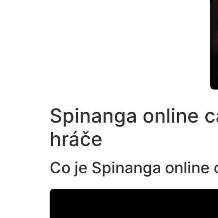
Spinanga online c
hráče
Co je Spinanga online c