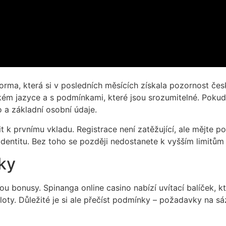
forma, která si v posledních měsících získala pozornost čes
ském jazyce a s podmínkami, které jsou srozumitelné. Pokud s
 a základní osobní údaje.
t k prvnímu vkladu. Registrace není zatěžující, ale mějte
dentitu. Bez toho se později nedostanete k vyšším limitům
ky
ou bonusy. Spinanga online casino nabízí uvítací balíček, 
loty. Důležité je si ale přečíst podmínky – požadavky na s