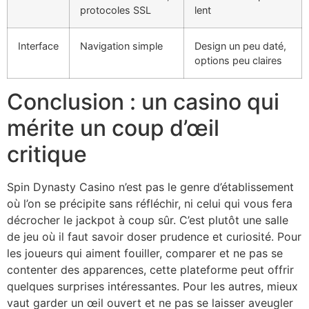
protocoles SSL
lent
Interface
Navigation simple
Design un peu daté,
options peu claires
Conclusion : un casino qui
mérite un coup d’œil
critique
Spin Dynasty Casino n’est pas le genre d’établissement
où l’on se précipite sans réfléchir, ni celui qui vous fera
décrocher le jackpot à coup sûr. C’est plutôt une salle
de jeu où il faut savoir doser prudence et curiosité. Pour
les joueurs qui aiment fouiller, comparer et ne pas se
contenter des apparences, cette plateforme peut offrir
quelques surprises intéressantes. Pour les autres, mieux
vaut garder un œil ouvert et ne pas se laisser aveugler