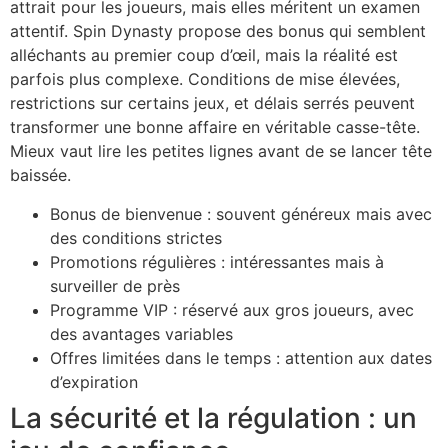
attrait pour les joueurs, mais elles méritent un examen
attentif. Spin Dynasty propose des bonus qui semblent
alléchants au premier coup d’œil, mais la réalité est
parfois plus complexe. Conditions de mise élevées,
restrictions sur certains jeux, et délais serrés peuvent
transformer une bonne affaire en véritable casse-tête.
Mieux vaut lire les petites lignes avant de se lancer tête
baissée.
Bonus de bienvenue : souvent généreux mais avec
des conditions strictes
Promotions régulières : intéressantes mais à
surveiller de près
Programme VIP : réservé aux gros joueurs, avec
des avantages variables
Offres limitées dans le temps : attention aux dates
d’expiration
La sécurité et la régulation : un