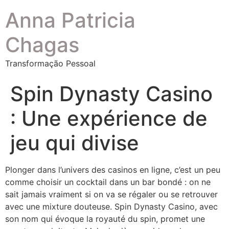
Anna Patricia
Chagas
Transformação Pessoal
Spin Dynasty Casino
: Une expérience de
jeu qui divise
Plonger dans l’univers des casinos en ligne, c’est un peu
comme choisir un cocktail dans un bar bondé : on ne
sait jamais vraiment si on va se régaler ou se retrouver
avec une mixture douteuse. Spin Dynasty Casino, avec
son nom qui évoque la royauté du spin, promet une