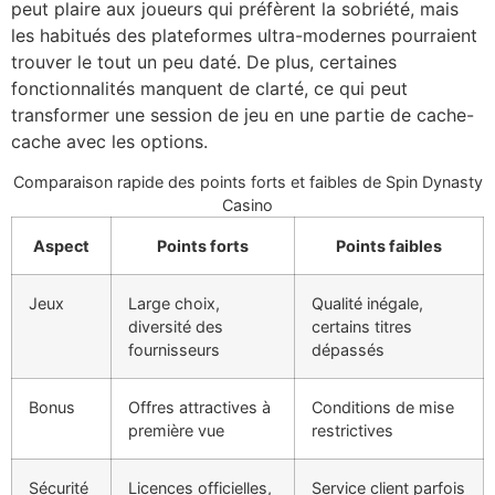
peut plaire aux joueurs qui préfèrent la sobriété, mais
les habitués des plateformes ultra-modernes pourraient
trouver le tout un peu daté. De plus, certaines
fonctionnalités manquent de clarté, ce qui peut
transformer une session de jeu en une partie de cache-
cache avec les options.
Comparaison rapide des points forts et faibles de Spin Dynasty
Casino
Aspect
Points forts
Points faibles
Jeux
Large choix,
Qualité inégale,
diversité des
certains titres
fournisseurs
dépassés
Bonus
Offres attractives à
Conditions de mise
première vue
restrictives
Sécurité
Licences officielles,
Service client parfois