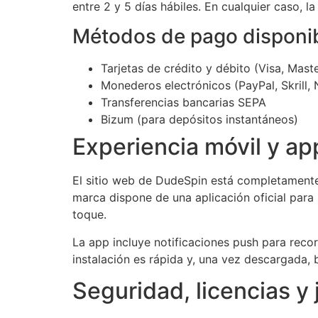
entre 2 y 5 días hábiles. En cualquier caso, l
Métodos de pago disponi
Tarjetas de crédito y débito (Visa, Mast
Monederos electrónicos (PayPal, Skrill, N
Transferencias bancarias SEPA
Bizum (para depósitos instantáneos)
Experiencia móvil y a
El sitio web de DudeSpin está completamente
marca dispone de una aplicación oficial para
toque.
La app incluye notificaciones push para reco
instalación es rápida y, una vez descargada, b
Seguridad, licencias y