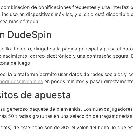
 combinación de bonificaciones frecuentes y una interfaz 
 incluso en dispositivos móviles, y el sitio está disponible
a sea más cómoda.
en DudeSpin
llo. Primero, dirígete a la página principal y pulsa el bot
 nacimiento, correo electrónico y una contraseña segura. 
zona de juego.
ios, la plataforma permite usar datos de redes sociales y 
nodudespin.com.es
en pocos minutos y pasar directamente
sitos de apuesta
 su generoso paquete de bienvenida. Los nuevos jugadores
más 50 tiradas gratuitas en una selección de tragamonedas
ents) de este bono son de 30x el valor del bono, lo que es