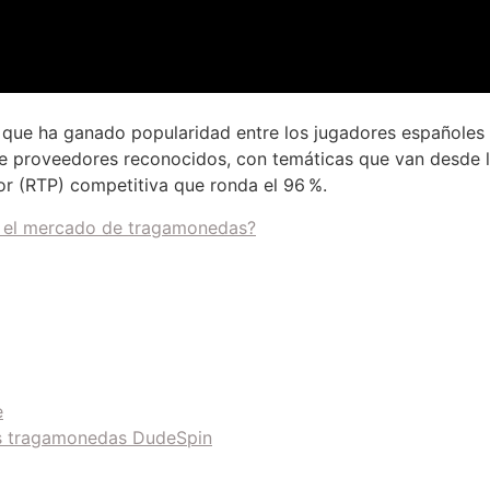
 que ha ganado popularidad entre los jugadores españoles
 de proveedores reconocidos, con temáticas que van desde la
or (RTP) competitiva que ronda el 96 %.
n el mercado de tragamonedas?
e
las tragamonedas DudeSpin