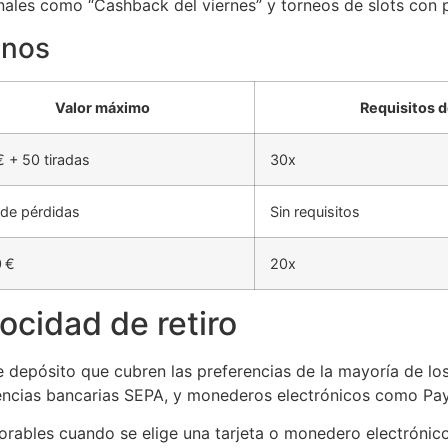
ales como “Cashback del viernes” y torneos de slots con p
onos
Valor máximo
Requisitos 
 + 50 tiradas
30x
 de pérdidas
Sin requisitos
0 €
20x
ocidad de retiro
depósito que cubren las preferencias de la mayoría de lo
rencias bancarias SEPA, y monederos electrónicos como PayPa
orables cuando se elige una tarjeta o monedero electrónico