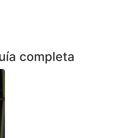
uía completa