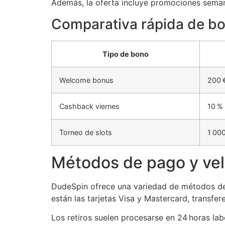
Además, la oferta incluye promociones seman
Comparativa rápida de b
Tipo de bono
Welcome bonus
200 €
Cashback viernes
10 %
Torneo de slots
1 00
Métodos de pago y vel
DudeSpin ofrece una variedad de métodos de 
están las tarjetas Visa y Mastercard, transfe
Los retiros suelen procesarse en 24 horas lab