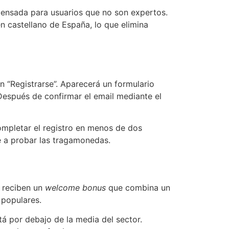
pensada para usuarios que no son expertos.
 en castellano de España, lo que elimina
ón “Registrarse”. Aparecerá un formulario
Después de confirmar el email mediante el
completar el registro en menos de dos
 a probar las tragamonedas.
 reciben un
welcome bonus
que combina un
 populares.
tá por debajo de la media del sector.