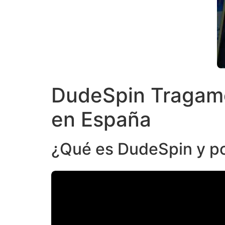
DudeSpin Tragamo
en España
¿Qué es DudeSpin y p