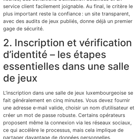
service client facilement joignable. Au final, le critère le
plus important reste la confiance : un site transparent,
avec des audits de jeux publiés, donne déjà un premier
gage de sécurité.
2. Inscription et vérification
d’identité – les étapes
essentielles dans une salle
de jeux
L’inscription dans une salle de jeux luxembourgeoise se
fait généralement en cinq minutes. Vous devez fournir
une adresse e‑mail valide, choisir un nom d’utilisateur et
créer un mot de passe robuste. Certains opérateurs
proposent même la connexion via les réseaux sociaux,
ce qui accélère le processus, mais cela implique de
partager davantage de données personnelles.