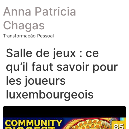
Anna Patricia
Chagas
Transformação Pessoal
Salle de jeux : ce
qu’il faut savoir pour
les joueurs
luxembourgeois