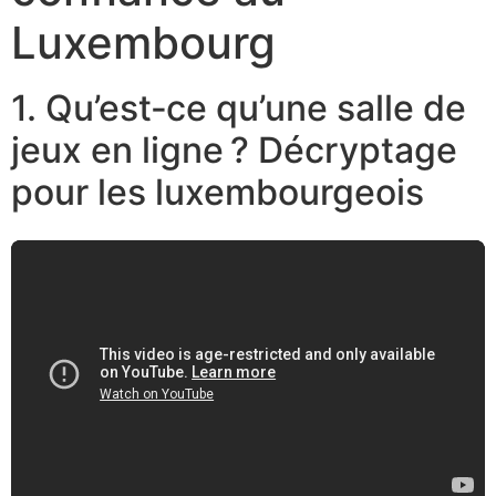
Luxembourg
1. Qu’est‑ce qu’une salle de
jeux en ligne ? Décryptage
pour les luxembourgeois