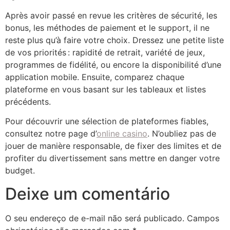
Après avoir passé en revue les critères de sécurité, les
bonus, les méthodes de paiement et le support, il ne
reste plus qu’à faire votre choix. Dressez une petite liste
de vos priorités : rapidité de retrait, variété de jeux,
programmes de fidélité, ou encore la disponibilité d’une
application mobile. Ensuite, comparez chaque
plateforme en vous basant sur les tableaux et listes
précédents.
Pour découvrir une sélection de plateformes fiables,
consultez notre page d’
online casino
. N’oubliez pas de
jouer de manière responsable, de fixer des limites et de
profiter du divertissement sans mettre en danger votre
budget.
Deixe um comentário
O seu endereço de e-mail não será publicado.
Campos