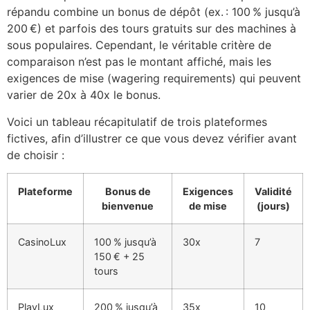
répandu combine un bonus de dépôt (ex. : 100 % jusqu’à
200 €) et parfois des tours gratuits sur des machines à
sous populaires. Cependant, le véritable critère de
comparaison n’est pas le montant affiché, mais les
exigences de mise (wagering requirements) qui peuvent
varier de 20x à 40x le bonus.
Voici un tableau récapitulatif de trois plateformes
fictives, afin d’illustrer ce que vous devez vérifier avant
de choisir :
Plateforme
Bonus de
Exigences
Validité
bienvenue
de mise
(jours)
CasinoLux
100 % jusqu’à
30x
7
150 € + 25
tours
PlayLux
200 % jusqu’à
35x
10