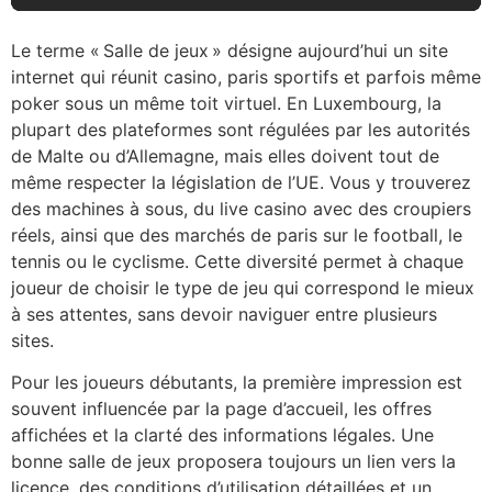
Le terme « Salle de jeux » désigne aujourd’hui un site
internet qui réunit casino, paris sportifs et parfois même
poker sous un même toit virtuel. En Luxembourg, la
plupart des plateformes sont régulées par les autorités
de Malte ou d’Allemagne, mais elles doivent tout de
même respecter la législation de l’UE. Vous y trouverez
des machines à sous, du live casino avec des croupiers
réels, ainsi que des marchés de paris sur le football, le
tennis ou le cyclisme. Cette diversité permet à chaque
joueur de choisir le type de jeu qui correspond le mieux
à ses attentes, sans devoir naviguer entre plusieurs
sites.
Pour les joueurs débutants, la première impression est
souvent influencée par la page d’accueil, les offres
affichées et la clarté des informations légales. Une
bonne salle de jeux proposera toujours un lien vers la
licence, des conditions d’utilisation détaillées et un