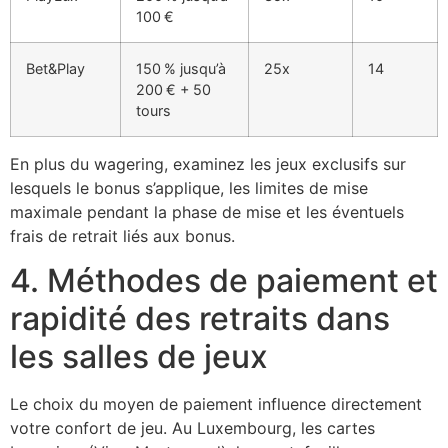
100 €
Bet&Play
150 % jusqu’à
25x
14
200 € + 50
tours
En plus du wagering, examinez les jeux exclusifs sur
lesquels le bonus s’applique, les limites de mise
maximale pendant la phase de mise et les éventuels
frais de retrait liés aux bonus.
4. Méthodes de paiement et
rapidité des retraits dans
les salles de jeux
Le choix du moyen de paiement influence directement
votre confort de jeu. Au Luxembourg, les cartes