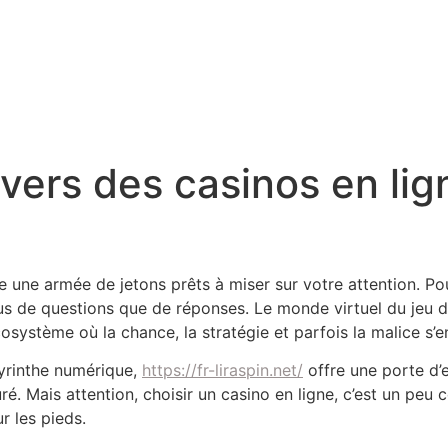
vers des casinos en lign
 une armée de jetons prêts à miser sur votre attention. Pour
lus de questions que de réponses. Le monde virtuel du jeu d
écosystème où la chance, la stratégie et parfois la malice s’
byrinthe numérique,
https://fr-liraspin.net/
offre une porte d’
é. Mais attention, choisir un casino en ligne, c’est un peu 
r les pieds.