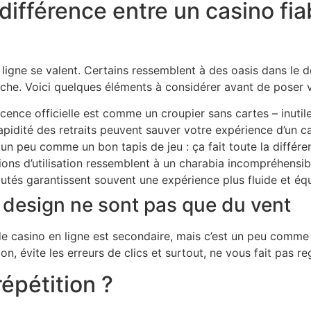
a différence entre un casino fia
en ligne se valent. Certains ressemblent à des oasis dans le 
oche. Voici quelques éléments à considérer avant de poser 
cence officielle est comme un croupier sans cartes – inutile
rapidité des retraits peuvent sauver votre expérience d’un c
 un peu comme un bon tapis de jeu : ça fait toute la différe
ions d’utilisation ressemblent à un charabia incompréhensib
tés garantissent souvent une expérience plus fluide et équ
e design ne sont pas que du vent
de casino en ligne est secondaire, mais c’est un peu comme 
n, évite les erreurs de clics et surtout, ne vous fait pas reg
répétition ?