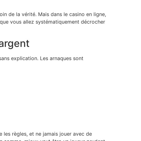
in de la vérité. Mais dans le casino en ligne,
re que vous allez systématiquement décrocher
’argent
 sans explication. Les arnaques sont
 les règles, et ne jamais jouer avec de