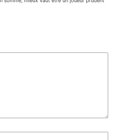
 En somme, mieux vaut être un joueur prudent