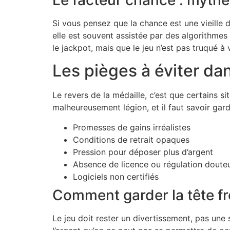
Si vous pensez que la chance est une vieille d
elle est souvent assistée par des algorithmes
le jackpot, mais que le jeu n’est pas truqué à
Les pièges à éviter da
Le revers de la médaille, c’est que certains s
malheureusement légion, et il faut savoir garde
Promesses de gains irréalistes
Conditions de retrait opaques
Pression pour déposer plus d’argent
Absence de licence ou régulation doute
Logiciels non certifiés
Comment garder la tête fr
Le jeu doit rester un divertissement, pas une 