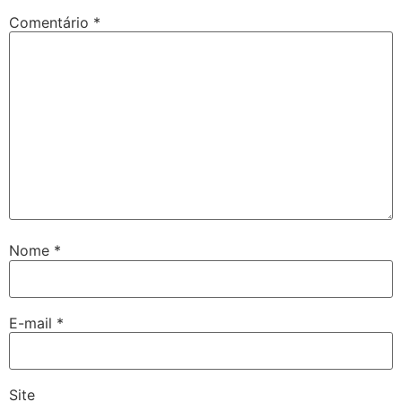
Comentário
*
Nome
*
E-mail
*
Site