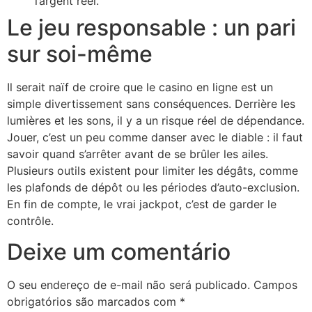
l’argent réel.
Le jeu responsable : un pari
sur soi-même
Il serait naïf de croire que le casino en ligne est un
simple divertissement sans conséquences. Derrière les
lumières et les sons, il y a un risque réel de dépendance.
Jouer, c’est un peu comme danser avec le diable : il faut
savoir quand s’arrêter avant de se brûler les ailes.
Plusieurs outils existent pour limiter les dégâts, comme
les plafonds de dépôt ou les périodes d’auto-exclusion.
En fin de compte, le vrai jackpot, c’est de garder le
contrôle.
Deixe um comentário
O seu endereço de e-mail não será publicado.
Campos
obrigatórios são marcados com
*