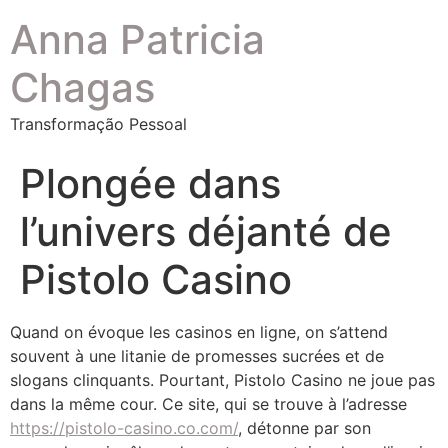
Anna Patricia
Chagas
Transformação Pessoal
Plongée dans
l’univers déjanté de
Pistolo Casino
Quand on évoque les casinos en ligne, on s’attend
souvent à une litanie de promesses sucrées et de
slogans clinquants. Pourtant, Pistolo Casino ne joue pas
dans la même cour. Ce site, qui se trouve à l’adresse
https://pistolo-casino.co.com/
, détonne par son