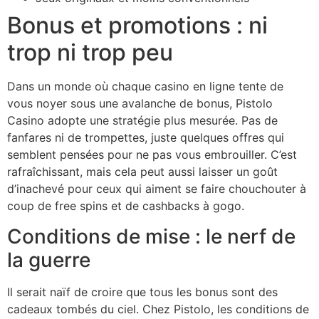
Bonus et promotions : ni
trop ni trop peu
Dans un monde où chaque casino en ligne tente de
vous noyer sous une avalanche de bonus, Pistolo
Casino adopte une stratégie plus mesurée. Pas de
fanfares ni de trompettes, juste quelques offres qui
semblent pensées pour ne pas vous embrouiller. C’est
rafraîchissant, mais cela peut aussi laisser un goût
d’inachevé pour ceux qui aiment se faire chouchouter à
coup de free spins et de cashbacks à gogo.
Conditions de mise : le nerf de
la guerre
Il serait naïf de croire que tous les bonus sont des
cadeaux tombés du ciel. Chez Pistolo, les conditions de