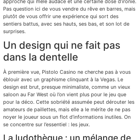
approche qui mêle audace et une certaine dose d’ironie.
Pas question ici de vous vendre du rêve en barres, mais
plutôt de vous offrir une expérience qui sort des
sentiers battus, avec ses hauts, ses bas, et son lot de
surprises.
Un design qui ne fait pas
dans la dentelle
À première vue, Pistolo Casino ne cherche pas à vous
éblouir avec un graphisme clinquant à la Vegas. Le
design est brut, presque minimaliste, comme un vieux
saloon au Far West où l’on vient plus pour le jeu que
pour la déco. Cette sobriété assumée peut dérouter les
amateurs de paillettes, mais elle a le mérite de ne pas
noyer le joueur sous un flot d’informations inutiles. On
se concentre sur l’essentiel : les jeux.
La ludothèque : un mélange de