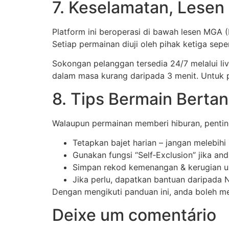
7. Keselamatan, Lese
Platform ini beroperasi di bawah lesen MGA 
Setiap permainan diuji oleh pihak ketiga sep
Sokongan pelanggan tersedia 24/7 melalui li
dalam masa kurang daripada 3 menit. Untuk p
8. Tips Bermain Berta
Walaupun permainan memberi hiburan, pentin
Tetapkan bajet harian – jangan melebih
Gunakan fungsi “Self‑Exclusion” jika a
Simpan rekod kemenangan & kerugian unt
Jika perlu, dapatkan bantuan daripada 
Dengan mengikuti panduan ini, anda boleh m
Deixe um comentário