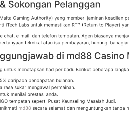
n & Sokongan Pelanggan
(Malta Gaming Authority) yang memberi jaminan keadilan p
erti iTech Labs untuk memastikan RTP (Return to Player) yan
ve chat, e‑mail, dan telefon tempatan. Agen biasanya menj
ertanyaan teknikal atau isu pembayaran, hubungi bahagian
nggungjawab di md88 Casino 
g untuk menetapkan had peribadi. Berikut beberapa langk
i 5% daripada pendapatan bulanan.
nda rasa sukar mengawal permainan.
uk menilai prestasi anda.
NGO tempatan seperti Pusat Kaunseling Masalah Judi.
enikmati
md88
secara selamat dan menguntungkan tanpa m