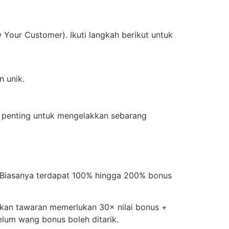
our Customer). Ikuti langkah berikut untuk
n unik.
 penting untuk mengelakkan sebarang
 Biasanya terdapat 100% hingga 200% bonus
kan tawaran memerlukan 30× nilai bonus +
lum wang bonus boleh ditarik.