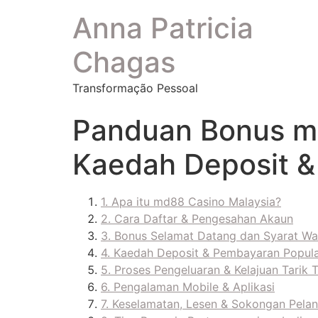
Anna Patricia
Chagas
Transformação Pessoal
Panduan Bonus md
Kaedah Deposit &
1. Apa itu md88 Casino Malaysia?
2. Cara Daftar & Pengesahan Akaun
3. Bonus Selamat Datang dan Syarat Wa
4. Kaedah Deposit & Pembayaran Popula
5. Proses Pengeluaran & Kelajuan Tarik 
6. Pengalaman Mobile & Aplikasi
7. Keselamatan, Lesen & Sokongan Pela