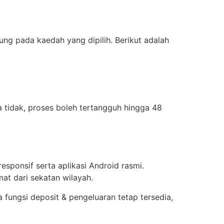
ng pada kaedah yang dipilih. Berikut adalah
 tidak, proses boleh tertangguh hingga 48
sponsif serta aplikasi Android rasmi.
at dari sekatan wilayah.
a fungsi deposit & pengeluaran tetap tersedia,