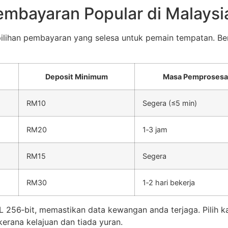
embayaran Popular di Malaysi
lihan pembayaran yang selesa untuk pemain tempatan. Be
Deposit Minimum
Masa Pemproses
RM10
Segera (≤5 min)
RM20
1‑3 jam
RM15
Segera
RM30
1‑2 hari bekerja
L 256‑bit, memastikan data kewangan anda terjaga. Pilih 
erana kelajuan dan tiada yuran.