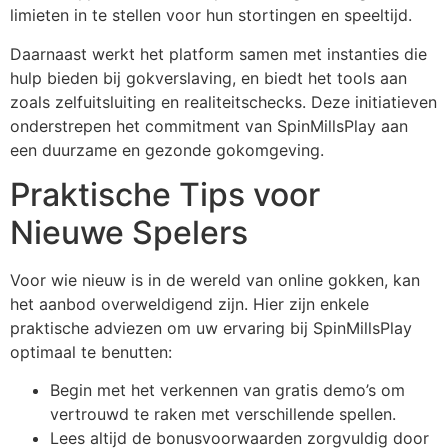
limieten in te stellen voor hun stortingen en speeltijd.
Daarnaast werkt het platform samen met instanties die
hulp bieden bij gokverslaving, en biedt het tools aan
zoals zelfuitsluiting en realiteitschecks. Deze initiatieven
onderstrepen het commitment van SpinMillsPlay aan
een duurzame en gezonde gokomgeving.
Praktische Tips voor
Nieuwe Spelers
Voor wie nieuw is in de wereld van online gokken, kan
het aanbod overweldigend zijn. Hier zijn enkele
praktische adviezen om uw ervaring bij SpinMillsPlay
optimaal te benutten:
Begin met het verkennen van gratis demo’s om
vertrouwd te raken met verschillende spellen.
Lees altijd de bonusvoorwaarden zorgvuldig door