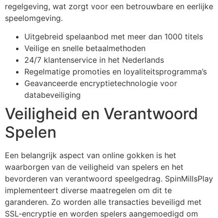
regelgeving, wat zorgt voor een betrouwbare en eerlijke
speelomgeving.
Uitgebreid spelaanbod met meer dan 1000 titels
Veilige en snelle betaalmethoden
24/7 klantenservice in het Nederlands
Regelmatige promoties en loyaliteitsprogramma’s
Geavanceerde encryptietechnologie voor
databeveiliging
Veiligheid en Verantwoord
Spelen
Een belangrijk aspect van online gokken is het
waarborgen van de veiligheid van spelers en het
bevorderen van verantwoord speelgedrag. SpinMillsPlay
implementeert diverse maatregelen om dit te
garanderen. Zo worden alle transacties beveiligd met
SSL-encryptie en worden spelers aangemoedigd om