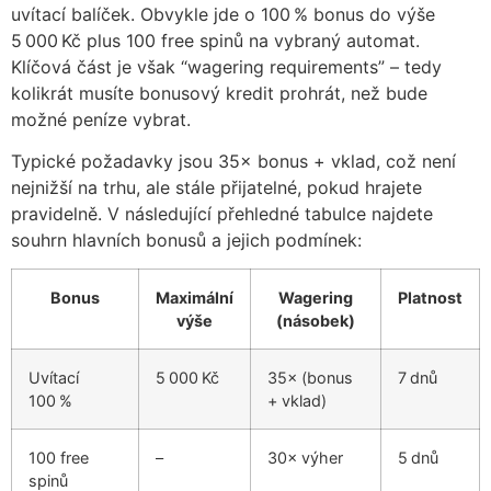
uvítací balíček. Obvykle jde o 100 % bonus do výše
5 000 Kč plus 100 free spinů na vybraný automat.
Klíčová část je však “wagering requirements” – tedy
kolikrát musíte bonusový kredit prohrát, než bude
možné peníze vybrat.
Typické požadavky jsou 35× bonus + vklad, což není
nejnižší na trhu, ale stále přijatelné, pokud hrajete
pravidelně. V následující přehledné tabulce najdete
souhrn hlavních bonusů a jejich podmínek:
Bonus
Maximální
Wagering
Platnost
výše
(násobek)
Uvítací
5 000 Kč
35× (bonus
7 dnů
100 %
+ vklad)
100 free
–
30× výher
5 dnů
spinů