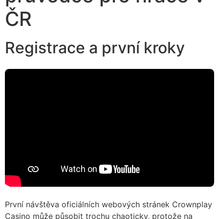
ČR
Registrace a první kroky
První návštěva oficiálních webových stránek Crownplay
Casino může působit trochu chaoticky, protože na