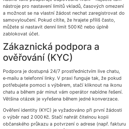
nástroje pro nastavení limitů vkladů, časových omezení
a možnost se na vlastní žádost nechat zaregistrovat do
samovyloučení. Pokud cítíte, že hrajete příliš často,
můžete si nastavit denní limit 500 Kč nebo úplně
zablokovat účet.
Zákaznická podpora a
ověřování (KYC)
Podpora je dostupná 24/7 prostřednictvím live chatu,
e‑mailu a telefonní linky. V praxi funguje tak, že pokud
potřebujete pomoci s výběrem, stačí kliknout na ikonu
chatu a během pár minut vám operátor nabídne řešení.
Většina otázek je vyřešena během jedné konverzace.
Ověření identity (KYC) je vyžadováno při první žádosti
o výběr nad 2 000 Kč. Stačí nahrát čitelnou kopii
občanského průkazu a potvrzení o adrese (např. fakturu