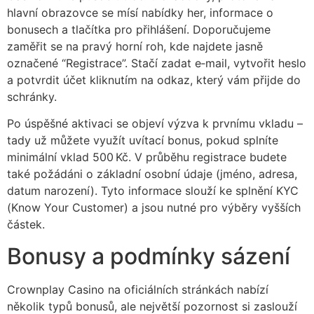
hlavní obrazovce se mísí nabídky her, informace o
bonusech a tlačítka pro přihlášení. Doporučujeme
zaměřit se na pravý horní roh, kde najdete jasně
označené “Registrace”. Stačí zadat e‑mail, vytvořit heslo
a potvrdit účet kliknutím na odkaz, který vám přijde do
schránky.
Po úspěšné aktivaci se objeví výzva k prvnímu vkladu –
tady už můžete využít uvítací bonus, pokud splníte
minimální vklad 500 Kč. V průběhu registrace budete
také požádáni o základní osobní údaje (jméno, adresa,
datum narození). Tyto informace slouží ke splnění KYC
(Know Your Customer) a jsou nutné pro výběry vyšších
částek.
Bonusy a podmínky sázení
Crownplay Casino na oficiálních stránkách nabízí
několik typů bonusů, ale největší pozornost si zaslouží