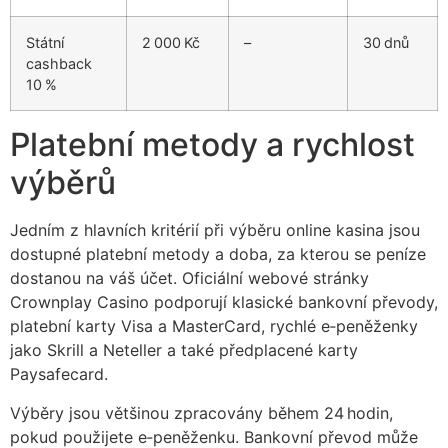
Státní
2 000 Kč
–
30 dnů
cashback
10 %
Platební metody a rychlost
výběrů
Jedním z hlavních kritérií při výběru online kasina jsou
dostupné platební metody a doba, za kterou se peníze
dostanou na váš účet. Oficiální webové stránky
Crownplay Casino podporují klasické bankovní převody,
platební karty Visa a MasterCard, rychlé e‑peněženky
jako Skrill a Neteller a také předplacené karty
Paysafecard.
Výběry jsou většinou zpracovány během 24 hodin,
pokud použijete e‑peněženku. Bankovní převod může