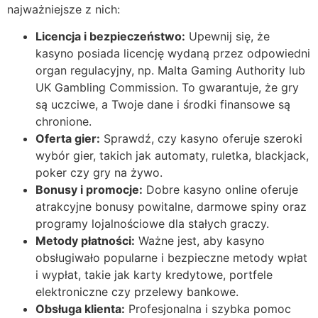
najważniejsze z nich:
Licencja i bezpieczeństwo:
Upewnij się, że
kasyno posiada licencję wydaną przez odpowiedni
organ regulacyjny, np. Malta Gaming Authority lub
UK Gambling Commission. To gwarantuje, że gry
są uczciwe, a Twoje dane i środki finansowe są
chronione.
Oferta gier:
Sprawdź, czy kasyno oferuje szeroki
wybór gier, takich jak automaty, ruletka, blackjack,
poker czy gry na żywo.
Bonusy i promocje:
Dobre kasyno online oferuje
atrakcyjne bonusy powitalne, darmowe spiny oraz
programy lojalnościowe dla stałych graczy.
Metody płatności:
Ważne jest, aby kasyno
obsługiwało popularne i bezpieczne metody wpłat
i wypłat, takie jak karty kredytowe, portfele
elektroniczne czy przelewy bankowe.
Obsługa klienta:
Profesjonalna i szybka pomoc