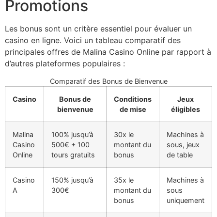
Promotions
Les bonus sont un critère essentiel pour évaluer un
casino en ligne. Voici un tableau comparatif des
principales offres de Malina Casino Online par rapport à
d’autres plateformes populaires :
Comparatif des Bonus de Bienvenue
Casino
Bonus de
Conditions
Jeux
bienvenue
de mise
éligibles
Malina
100% jusqu’à
30x le
Machines à
Casino
500€ + 100
montant du
sous, jeux
Online
tours gratuits
bonus
de table
Casino
150% jusqu’à
35x le
Machines à
A
300€
montant du
sous
bonus
uniquement