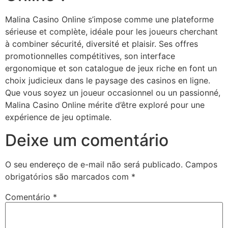
Malina Casino Online s’impose comme une plateforme
sérieuse et complète, idéale pour les joueurs cherchant
à combiner sécurité, diversité et plaisir. Ses offres
promotionnelles compétitives, son interface
ergonomique et son catalogue de jeux riche en font un
choix judicieux dans le paysage des casinos en ligne.
Que vous soyez un joueur occasionnel ou un passionné,
Malina Casino Online mérite d’être exploré pour une
expérience de jeu optimale.
Deixe um comentário
O seu endereço de e-mail não será publicado.
Campos
obrigatórios são marcados com
*
Comentário
*