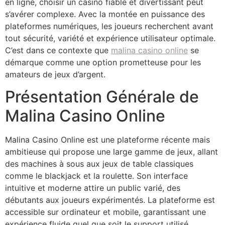
en ligne, choisir un casino fiable et divertissant peut
s’avérer complexe. Avec la montée en puissance des
plateformes numériques, les joueurs recherchent avant
tout sécurité, variété et expérience utilisateur optimale.
C’est dans ce contexte que
malina casino online
se
démarque comme une option prometteuse pour les
amateurs de jeux d’argent.
Présentation Générale de
Malina Casino Online
Malina Casino Online est une plateforme récente mais
ambitieuse qui propose une large gamme de jeux, allant
des machines à sous aux jeux de table classiques
comme le blackjack et la roulette. Son interface
intuitive et moderne attire un public varié, des
débutants aux joueurs expérimentés. La plateforme est
accessible sur ordinateur et mobile, garantissant une
expérience fluide quel que soit le support utilisé.