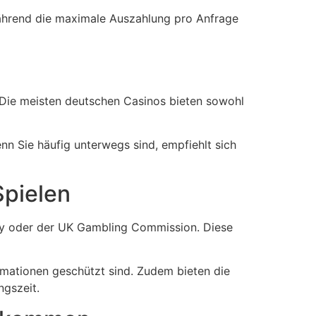
während die maximale Auszahlung pro Anfrage
 Die meisten deutschen Casinos bieten sowohl
n Sie häufig unterwegs sind, empfiehlt sich
Spielen
rity oder der UK Gambling Commission. Diese
rmationen geschützt sind. Zudem bieten die
ngszeit.