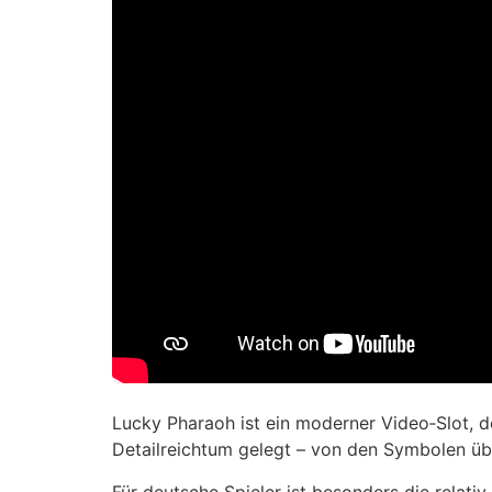
Lucky Pharaoh ist ein moderner Video‑Slot, d
Detailreichtum gelegt – von den Symbolen übe
Für deutsche Spieler ist besonders die relati