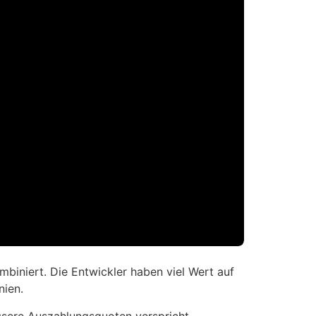
biniert. Die Entwickler haben viel Wert auf
nien.
essere Auszahlungsquoten verspricht.