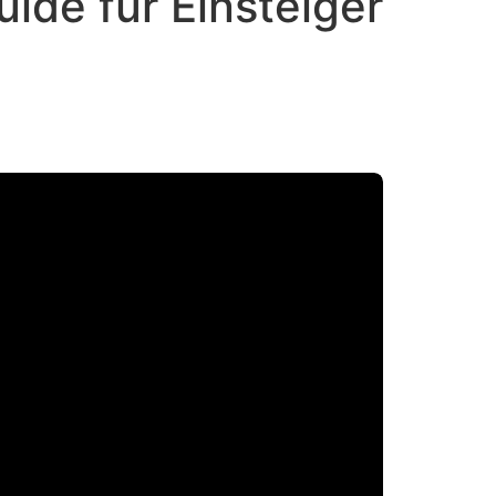
ide für Einsteiger