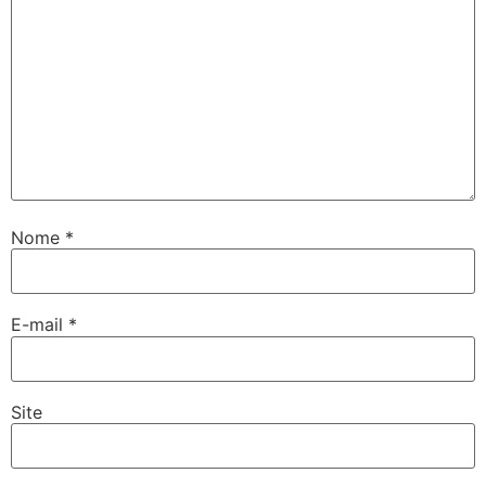
Nome
*
E-mail
*
Site