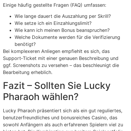
Einige häufig gestellte Fragen (FAQ) umfassen:
Wie lange dauert die Auszahlung per Skrill?
Wie setze ich ein Einzahlungslimit?
Wie kann ich meinen Bonus beanspruchen?
Welche Dokumente werden für die Verifizierung
benötigt?
Bei komplexeren Anliegen empfiehlt es sich, das
Support‑Ticket mit einer genauen Beschreibung und
ggf. Screenshots zu versehen – das beschleunigt die
Bearbeitung erheblich.
Fazit – Sollten Sie Lucky
Pharaoh wählen?
Lucky Pharaoh präsentiert sich als ein gut reguliertes,
benutzerfreundliches und bonusreiches Casino, das
sowohl Anfängern als auch erfahrenen Spielern viel zu