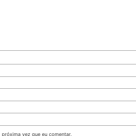
 próxima vez que eu comentar.