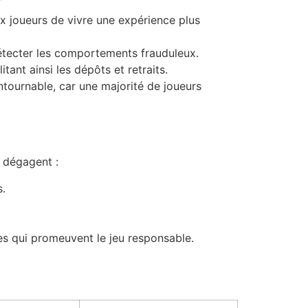
 joueurs de vivre une expérience plus
 détecter les comportements frauduleux.
tant ainsi les dépôts et retraits.
ntournable, car une majorité de joueurs
e dégagent :
s.
es qui promeuvent le jeu responsable.