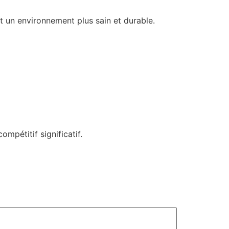
t un environnement plus sain et durable.
mpétitif significatif.