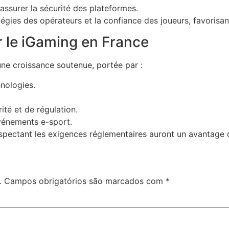
assurer la sécurité des plateformes.
égies des opérateurs et la confiance des joueurs, favorisan
r le iGaming en France
ne croissance soutenue, portée par :
hnologies.
ité et de régulation.
événements e-sport.
spectant les exigences réglementaires auront un avantage co
.
Campos obrigatórios são marcados com
*