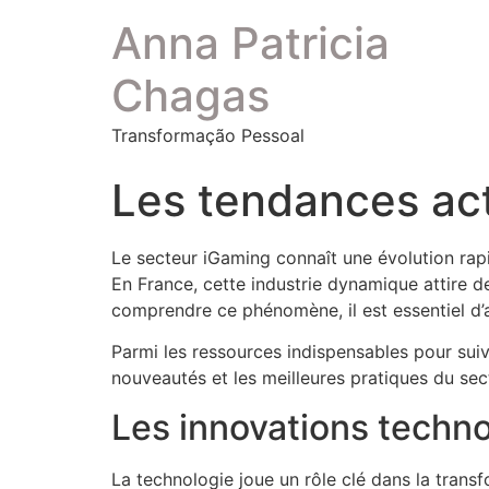
Anna Patricia
Chagas
Transformação Pessoal
Les tendances ac
Le secteur iGaming connaît une évolution ra
En France, cette industrie dynamique attire de
comprendre ce phénomène, il est essentiel d’
Parmi les ressources indispensables pour sui
nouveautés et les meilleures pratiques du sec
Les innovations techno
La technologie joue un rôle clé dans la transf