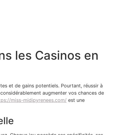
ns les Casinos en
es et de gains potentiels. Pourtant, réussir à
ent considérablement augmenter vos chances de
tps://miss-midipyrenees.com/
est une
lle