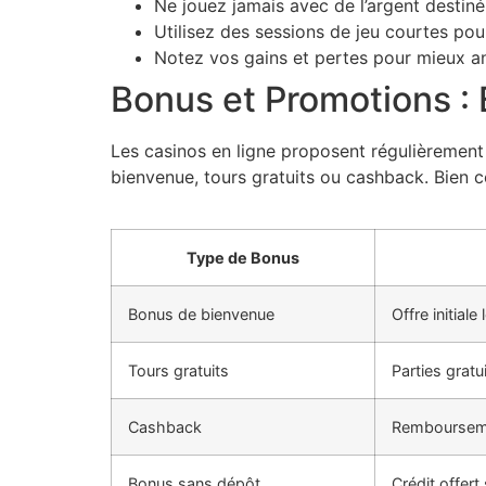
Ne jouez jamais avec de l’argent destiné
Utilisez des sessions de jeu courtes pour
Notez vos gains et pertes pour mieux a
Bonus et Promotions : 
Les casinos en ligne proposent régulièrement 
bienvenue, tours gratuits ou cashback. Bien c
Type de Bonus
Bonus de bienvenue
Offre initiale 
Tours gratuits
Parties grat
Cashback
Remboursemen
Bonus sans dépôt
Crédit offert 