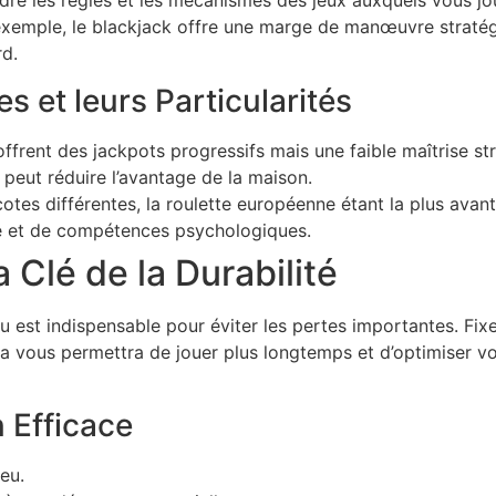
ndre les règles et les mécanismes des jeux auxquels vous jo
r exemple, le blackjack offre une marge de manœuvre straté
rd.
s et leurs Particularités
 offrent des jackpots progressifs mais une faible maîtrise st
 peut réduire l’avantage de la maison.
otes différentes, la roulette européenne étant la plus avan
 et de compétences psychologiques.
a Clé de la Durabilité
 est indispensable pour éviter les pertes importantes. Fixe
la vous permettra de jouer plus longtemps et d’optimiser 
 Efficace
eu.