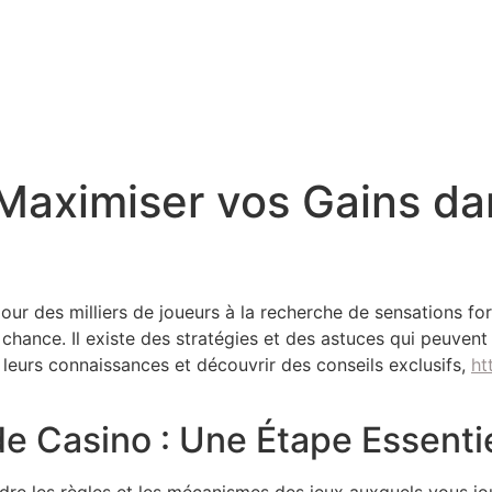
Maximiser vos Gains da
ur des milliers de joueurs à la recherche de sensations fort
la chance. Il existe des stratégies et des astuces qui peuv
leurs connaissances et découvrir des conseils exclusifs,
ht
e Casino : Une Étape Essentie