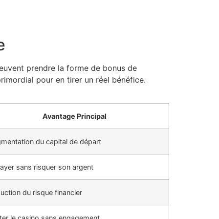
e
 peuvent prendre la forme de bonus de
imordial pour en tirer un réel bénéfice.
Avantage Principal
mentation du capital de départ
ayer sans risquer son argent
uction du risque financier
ter le casino sans engagement