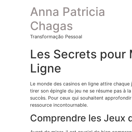
Anna Patricia
Chagas
Transformação Pessoal
Les Secrets pour 
Ligne
Le monde des casinos en ligne attire chaque jo
tirer son épingle du jeu ne se résume pas à 
succès. Pour ceux qui souhaitent approfondir 
ressource incontournable.
Comprendre les Jeux d