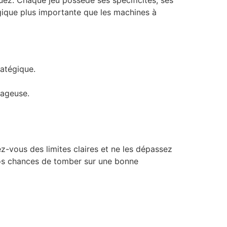
uez. Chaque jeu possède ses spécificités, ses
gique plus importante que les machines à
ratégique.
tageuse.
z-vous des limites claires et ne les dépassez
vos chances de tomber sur une bonne