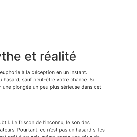
the et réalité
euphorie à la déception en un instant.
 au hasard, sauf peut-être votre chance. Si
r une plongée un peu plus sérieuse dans cet
btil. Le frisson de l’inconnu, le son des
ateurs. Pourtant, ce n’est pas un hasard si les