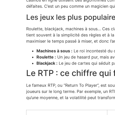
casinos en ligne utilisent des algorithmes com
défaites. C’est un peu comme un magicien qui 
Les jeux les plus populair
Roulette, blackjack, machines à sous… Ces cla
tient souvent à la simplicité des règles et à la
maximiser le temps passé à miser, et donc l’ar
Machines à sous :
Le roi incontesté du 
Roulette :
Un jeu de hasard pur, mais ave
Blackjack :
Le jeu de cartes qui séduit p
Le RTP : ce chiffre qui 
Le fameux RTP, ou “Return To Player”, est so
joueurs sur le long terme. Par exemple, un RT
qu’une moyenne, et la volatilité peut transfor