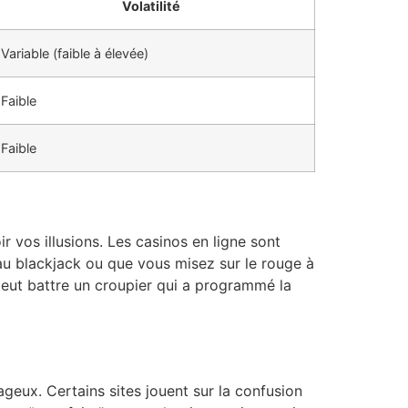
Volatilité
Variable (faible à élevée)
Faible
Faible
r vos illusions. Les casinos en ligne sont
au blackjack ou que vous misez sur le rouge à
peut battre un croupier qui a programmé la
ageux. Certains sites jouent sur la confusion