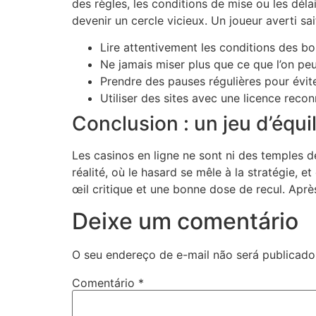
des règles, les conditions de mise ou les délai
devenir un cercle vicieux. Un joueur averti sa
Lire attentivement les conditions des b
Ne jamais miser plus que ce que l’on pe
Prendre des pauses régulières pour évite
Utiliser des sites avec une licence reco
Conclusion : un jeu d’équil
Les casinos en ligne ne sont ni des temples de 
réalité, où le hasard se mêle à la stratégie, e
œil critique et une bonne dose de recul. Après
Deixe um comentário
O seu endereço de e-mail não será publicado
Comentário
*