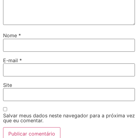
Nome
*
E-mail
*
Site
Salvar meus dados neste navegador para a próxima vez
que eu comentar.