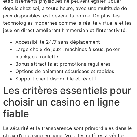
établissements physiques ne peuvent égaler. Jouer
depuis chez soi, à toute heure, avec une multitude de
jeux disponibles, est devenu la norme. De plus, les
technologies modernes comme la réalité virtuelle et les
jeux en direct améliorent l’immersion et l’interactivité.
Accessibilité 24/7 sans déplacement
Large choix de jeux : machines à sous, poker,
blackjack, roulette
Bonus attractifs et promotions régulières
Options de paiement sécurisées et rapides
Support client disponible et réactif
Les critères essentiels pour
choisir un casino en ligne
fiable
La sécurité et la transparence sont primordiales dans le
choix d’un casino en ligne. Voici les critères à vérifier :