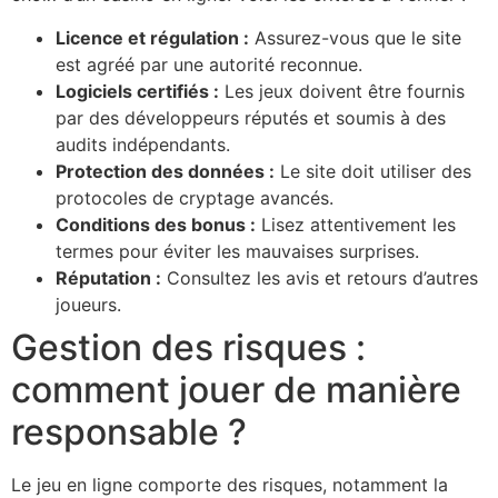
Licence et régulation :
Assurez-vous que le site
est agréé par une autorité reconnue.
Logiciels certifiés :
Les jeux doivent être fournis
par des développeurs réputés et soumis à des
audits indépendants.
Protection des données :
Le site doit utiliser des
protocoles de cryptage avancés.
Conditions des bonus :
Lisez attentivement les
termes pour éviter les mauvaises surprises.
Réputation :
Consultez les avis et retours d’autres
joueurs.
Gestion des risques :
comment jouer de manière
responsable ?
Le jeu en ligne comporte des risques, notamment la