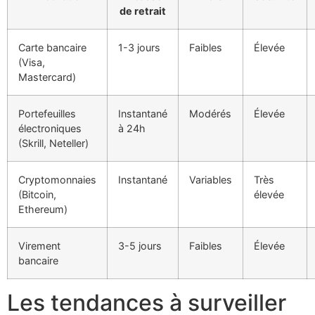
de retrait
Carte bancaire
1-3 jours
Faibles
Élevée
(Visa,
Mastercard)
Portefeuilles
Instantané
Modérés
Élevée
électroniques
à 24h
(Skrill, Neteller)
Cryptomonnaies
Instantané
Variables
Très
(Bitcoin,
élevée
Ethereum)
Virement
3-5 jours
Faibles
Élevée
bancaire
Les tendances à surveiller