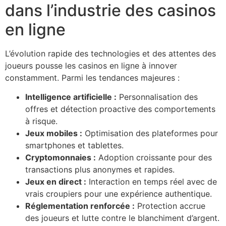
dans l’industrie des casinos
en ligne
L’évolution rapide des technologies et des attentes des
joueurs pousse les casinos en ligne à innover
constamment. Parmi les tendances majeures :
Intelligence artificielle :
Personnalisation des
offres et détection proactive des comportements
à risque.
Jeux mobiles :
Optimisation des plateformes pour
smartphones et tablettes.
Cryptomonnaies :
Adoption croissante pour des
transactions plus anonymes et rapides.
Jeux en direct :
Interaction en temps réel avec de
vrais croupiers pour une expérience authentique.
Réglementation renforcée :
Protection accrue
des joueurs et lutte contre le blanchiment d’argent.