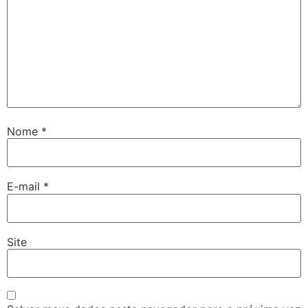
Nome
*
E-mail
*
Site