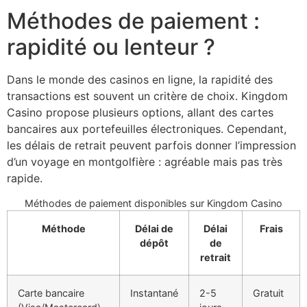
Méthodes de paiement :
rapidité ou lenteur ?
Dans le monde des casinos en ligne, la rapidité des
transactions est souvent un critère de choix. Kingdom
Casino propose plusieurs options, allant des cartes
bancaires aux portefeuilles électroniques. Cependant,
les délais de retrait peuvent parfois donner l’impression
d’un voyage en montgolfière : agréable mais pas très
rapide.
Méthodes de paiement disponibles sur Kingdom Casino
Méthode
Délai de
Délai
Frais
dépôt
de
retrait
Carte bancaire
Instantané
2-5
Gratuit