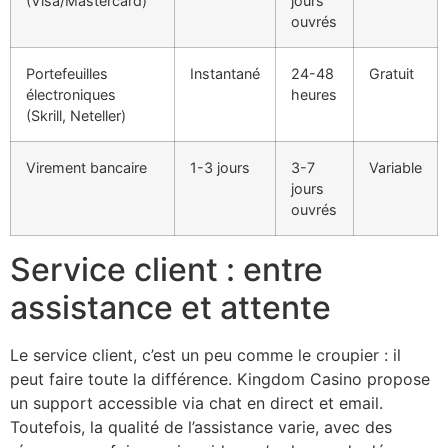
(Visa/Mastercard)
jours
ouvrés
Portefeuilles
Instantané
24-48
Gratuit
électroniques
heures
(Skrill, Neteller)
Virement bancaire
1-3 jours
3-7
Variable
jours
ouvrés
Service client : entre
assistance et attente
Le service client, c’est un peu comme le croupier : il
peut faire toute la différence. Kingdom Casino propose
un support accessible via chat en direct et email.
Toutefois, la qualité de l’assistance varie, avec des