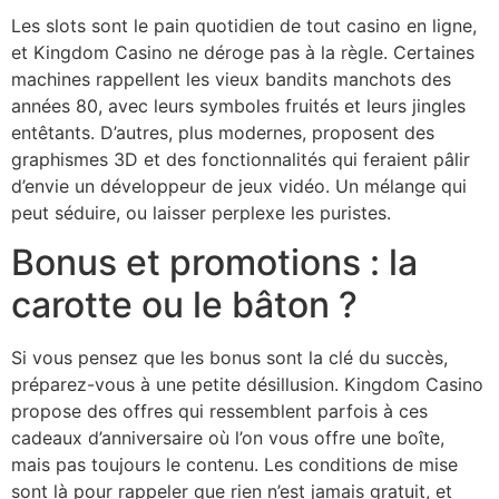
Les slots sont le pain quotidien de tout casino en ligne,
et Kingdom Casino ne déroge pas à la règle. Certaines
machines rappellent les vieux bandits manchots des
années 80, avec leurs symboles fruités et leurs jingles
entêtants. D’autres, plus modernes, proposent des
graphismes 3D et des fonctionnalités qui feraient pâlir
d’envie un développeur de jeux vidéo. Un mélange qui
peut séduire, ou laisser perplexe les puristes.
Bonus et promotions : la
carotte ou le bâton ?
Si vous pensez que les bonus sont la clé du succès,
préparez-vous à une petite désillusion. Kingdom Casino
propose des offres qui ressemblent parfois à ces
cadeaux d’anniversaire où l’on vous offre une boîte,
mais pas toujours le contenu. Les conditions de mise
sont là pour rappeler que rien n’est jamais gratuit, et