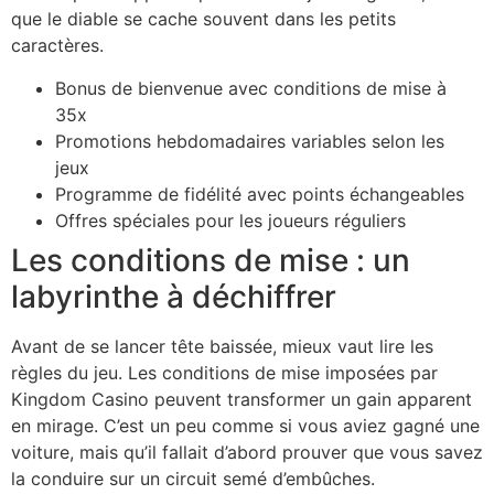
que le diable se cache souvent dans les petits
caractères.
Bonus de bienvenue avec conditions de mise à
35x
Promotions hebdomadaires variables selon les
jeux
Programme de fidélité avec points échangeables
Offres spéciales pour les joueurs réguliers
Les conditions de mise : un
labyrinthe à déchiffrer
Avant de se lancer tête baissée, mieux vaut lire les
règles du jeu. Les conditions de mise imposées par
Kingdom Casino peuvent transformer un gain apparent
en mirage. C’est un peu comme si vous aviez gagné une
voiture, mais qu’il fallait d’abord prouver que vous savez
la conduire sur un circuit semé d’embûches.