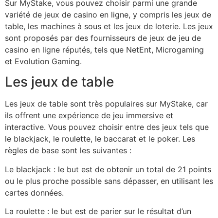
Sur MyStake, vous pouvez choisir parmi une grande
variété de jeux de casino en ligne, y compris les jeux de
table, les machines à sous et les jeux de loterie. Les jeux
sont proposés par des fournisseurs de jeux de jeu de
casino en ligne réputés, tels que NetEnt, Microgaming
et Evolution Gaming.
Les jeux de table
Les jeux de table sont très populaires sur MyStake, car
ils offrent une expérience de jeu immersive et
interactive. Vous pouvez choisir entre des jeux tels que
le blackjack, le roulette, le baccarat et le poker. Les
règles de base sont les suivantes :
Le blackjack : le but est de obtenir un total de 21 points
ou le plus proche possible sans dépasser, en utilisant les
cartes données.
La roulette : le but est de parier sur le résultat d’un