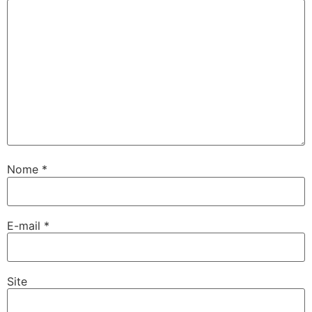
Nome
*
E-mail
*
Site