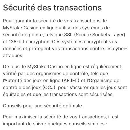
Sécurité des transactions
Pour garantir la sécurité de vos transactions, le
MyStake Casino en ligne utilise des systèmes de
sécurité de pointe, tels que SSL (Secure Sockets Layer)
et 128-bit encryption. Ces systèmes encryptent vos
données et protègent vos transactions contre les cyber-
attaques.
De plus, le MyStake Casino en ligne est régulièrement
vérifié par des organismes de contrôle, tels que
l’Autorité des jeux en ligne (ARJEL) et l’Organisme de
contrôle des jeux (OCJ), pour s’assurer que les jeux sont
équitables et que les transactions sont sécurisées.
Conseils pour une sécurité optimale
Pour maximiser la sécurité de vos transactions, il est
important de suivre quelques conseils simples :