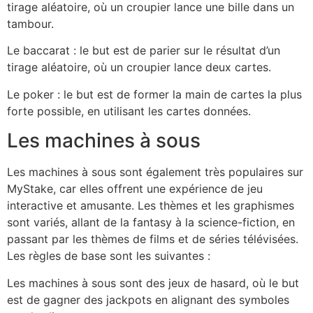
tirage aléatoire, où un croupier lance une bille dans un
tambour.
Le baccarat : le but est de parier sur le résultat d’un
tirage aléatoire, où un croupier lance deux cartes.
Le poker : le but est de former la main de cartes la plus
forte possible, en utilisant les cartes données.
Les machines à sous
Les machines à sous sont également très populaires sur
MyStake, car elles offrent une expérience de jeu
interactive et amusante. Les thèmes et les graphismes
sont variés, allant de la fantasy à la science-fiction, en
passant par les thèmes de films et de séries télévisées.
Les règles de base sont les suivantes :
Les machines à sous sont des jeux de hasard, où le but
est de gagner des jackpots en alignant des symboles