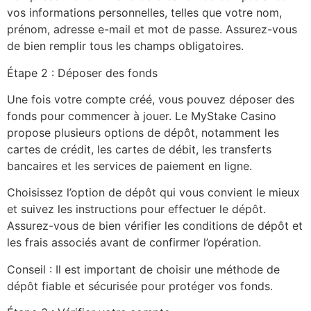
vos informations personnelles, telles que votre nom,
prénom, adresse e-mail et mot de passe. Assurez-vous
de bien remplir tous les champs obligatoires.
Étape 2 : Déposer des fonds
Une fois votre compte créé, vous pouvez déposer des
fonds pour commencer à jouer. Le MyStake Casino
propose plusieurs options de dépôt, notamment les
cartes de crédit, les cartes de débit, les transferts
bancaires et les services de paiement en ligne.
Choisissez l’option de dépôt qui vous convient le mieux
et suivez les instructions pour effectuer le dépôt.
Assurez-vous de bien vérifier les conditions de dépôt et
les frais associés avant de confirmer l’opération.
Conseil : Il est important de choisir une méthode de
dépôt fiable et sécurisée pour protéger vos fonds.