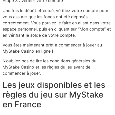
Étape 3 : Vérifier votre compte
Une fois le dépôt effectué, vérifiez votre compte pour
vous assurer que les fonds ont été déposés
correctement. Vous pouvez le faire en allant dans votre
espace personnel, puis en cliquant sur “Mon compte” et
en vérifiant le solde de votre compte.
Vous êtes maintenant prêt à commencer à jouer au
MyStake Casino en ligne !
N’oubliez pas de lire les conditions générales du
MyStake Casino et les règles du jeu avant de
commencer à jouer.
Les jeux disponibles et les
règles du jeu sur MyStake
en France