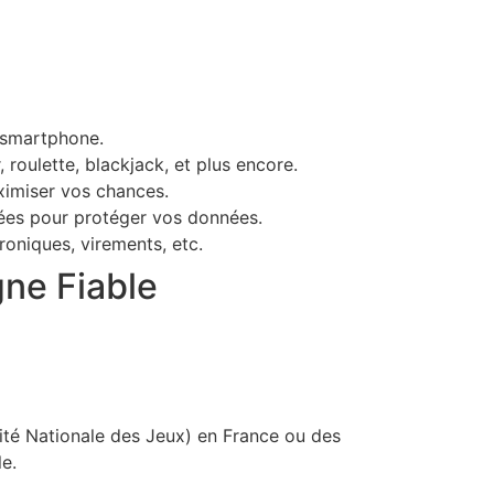
u smartphone.
 roulette, blackjack, et plus encore.
ximiser vos chances.
ées pour protéger vos données.
roniques, virements, etc.
gne Fiable
ité Nationale des Jeux) en France ou des
e.