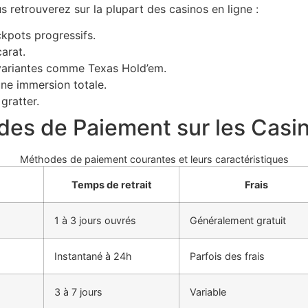
s retrouverez sur la plupart des casinos en ligne :
ckpots progressifs.
arat.
variantes comme Texas Hold’em.
ne immersion totale.
gratter.
es de Paiement sur les Casin
Méthodes de paiement courantes et leurs caractéristiques
Temps de retrait
Frais
1 à 3 jours ouvrés
Généralement gratuit
Instantané à 24h
Parfois des frais
3 à 7 jours
Variable