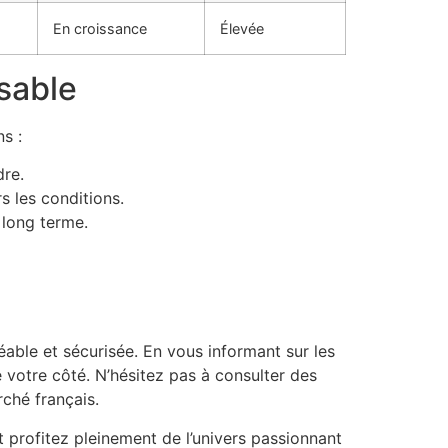
En croissance
Élevée
sable
s :
dre.
s les conditions.
long terme.
éable et sécurisée. En vous informant sur les
 votre côté. N’hésitez pas à consulter des
ché français.
t profitez pleinement de l’univers passionnant