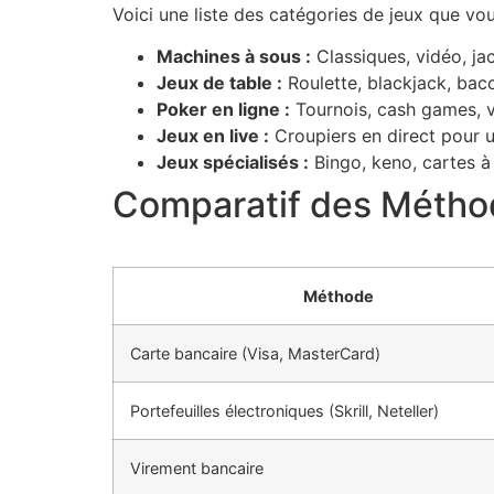
Voici une liste des catégories de jeux que vou
Machines à sous :
Classiques, vidéo, ja
Jeux de table :
Roulette, blackjack, bacc
Poker en ligne :
Tournois, cash games, 
Jeux en live :
Croupiers en direct pour u
Jeux spécialisés :
Bingo, keno, cartes à 
Comparatif des Méthod
Méthode
Carte bancaire (Visa, MasterCard)
Portefeuilles électroniques (Skrill, Neteller)
Virement bancaire