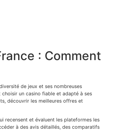
France : Comment
 diversité de jeux et ses nombreuses
choisir un casino fiable et adapté à ses
, découvrir les meilleures offres et
i recensent et évaluent les plateformes les
céder à des avis détaillés, des comparatifs