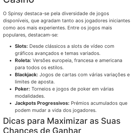
O Spinsy destaca-se pela diversidade de jogos
disponíveis, que agradam tanto aos jogadores iniciantes
como aos mais experientes. Entre os jogos mais
populares, destacam-se:
Slots:
Desde clássicos a slots de vídeo com
gráficos avançados e temas variados.
Roleta:
Versões europeia, francesa e americana
para todos os estilos.
Blackjack:
Jogos de cartas com várias variações e
limites de aposta.
Poker:
Torneios e jogos de poker em várias
modalidades.
Jackpots Progressivos:
Prémios acumulados que
podem mudar a vida dos jogadores.
Dicas para Maximizar as Suas
Chances de Ganhar