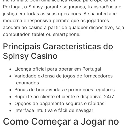
Portugal, o Spinsy garante segurança, transparência e
justiça em todas as suas operações. A sua interface
moderna e responsiva permite que os jogadores
acedam ao casino a partir de qualquer dispositivo, seja
computador, tablet ou smartphone.
Principais Características do
Spinsy Casino
Licença oficial para operar em Portugal
Variedade extensa de jogos de fornecedores
renomados
Bónus de boas-vindas e promoções regulares
Suporte ao cliente eficiente e disponível 24/7
Opções de pagamento seguras e rápidas
Interface intuitiva e fácil de navegar
Como Começar a Jogar no