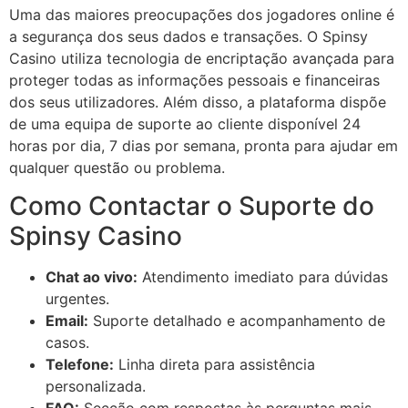
Uma das maiores preocupações dos jogadores online é
a segurança dos seus dados e transações. O Spinsy
Casino utiliza tecnologia de encriptação avançada para
proteger todas as informações pessoais e financeiras
dos seus utilizadores. Além disso, a plataforma dispõe
de uma equipa de suporte ao cliente disponível 24
horas por dia, 7 dias por semana, pronta para ajudar em
qualquer questão ou problema.
Como Contactar o Suporte do
Spinsy Casino
Chat ao vivo:
Atendimento imediato para dúvidas
urgentes.
Email:
Suporte detalhado e acompanhamento de
casos.
Telefone:
Linha direta para assistência
personalizada.