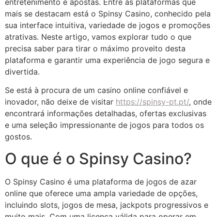
entretenimento e apostas. Entre as plataformas que
mais se destacam está o Spinsy Casino, conhecido pela
sua interface intuitiva, variedade de jogos e promoções
atrativas. Neste artigo, vamos explorar tudo o que
precisa saber para tirar o máximo proveito desta
plataforma e garantir uma experiência de jogo segura e
divertida.
Se está à procura de um casino online confiável e
inovador, não deixe de visitar
https://spinsy-pt.pt/
, onde
encontrará informações detalhadas, ofertas exclusivas
e uma seleção impressionante de jogos para todos os
gostos.
O que é o Spinsy Casino?
O Spinsy Casino é uma plataforma de jogos de azar
online que oferece uma ampla variedade de opções,
incluindo slots, jogos de mesa, jackpots progressivos e
muito mais. Com uma licença válida para operar em