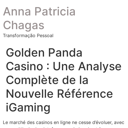
Anna Patricia
Chagas
Transformação Pessoal
Golden Panda
Casino : Une Analyse
Complète de la
Nouvelle Référence
iGaming
Le marché des casinos en ligne ne cesse d’évoluer, avec