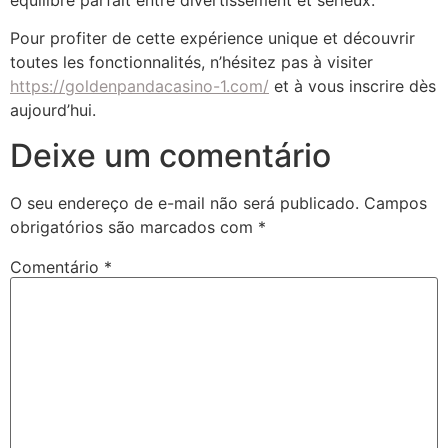
Pour profiter de cette expérience unique et découvrir
toutes les fonctionnalités, n’hésitez pas à visiter
https://goldenpandacasino-1.com/
et à vous inscrire dès
aujourd’hui.
Deixe um comentário
O seu endereço de e-mail não será publicado.
Campos
obrigatórios são marcados com
*
Comentário
*