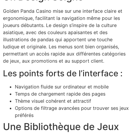
Golden Panda Casino mise sur une interface claire et
ergonomique, facilitant la navigation même pour les
joueurs débutants. Le design s’inspire de la culture
asiatique, avec des couleurs apaisantes et des
illustrations de pandas qui apportent une touche
ludique et originale. Les menus sont bien organisés,
permettant un accès rapide aux différentes catégories
de jeux, aux promotions et au support client.
Les points forts de l’interface :
Navigation fluide sur ordinateur et mobile
Temps de chargement rapide des pages
Thème visuel cohérent et attractif
Options de filtrage avancées pour trouver ses jeux
préférés
Une Bibliothèque de Jeux