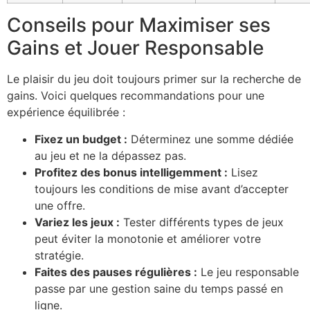
Conseils pour Maximiser ses
Gains et Jouer Responsable
Le plaisir du jeu doit toujours primer sur la recherche de
gains. Voici quelques recommandations pour une
expérience équilibrée :
Fixez un budget :
Déterminez une somme dédiée
au jeu et ne la dépassez pas.
Profitez des bonus intelligemment :
Lisez
toujours les conditions de mise avant d’accepter
une offre.
Variez les jeux :
Tester différents types de jeux
peut éviter la monotonie et améliorer votre
stratégie.
Faites des pauses régulières :
Le jeu responsable
passe par une gestion saine du temps passé en
ligne.