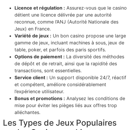
Licence et régulation :
Assurez-vous que le casino
détient une licence délivrée par une autorité
reconnue, comme l’ANJ (Autorité Nationale des
Jeux) en France.
Variété de jeux :
Un bon casino propose une large
gamme de jeux, incluant machines à sous, jeux de
table, poker, et parfois des paris sportifs.
Options de paiement :
La diversité des méthodes
de dépôt et de retrait, ainsi que la rapidité des
transactions, sont essentielles.
Service client :
Un support disponible 24/7, réactif
et compétent, améliore considérablement
l’expérience utilisateur.
Bonus et promotions :
Analysez les conditions de
mise pour éviter les pièges liés aux offres trop
alléchantes.
Les Types de Jeux Populaires