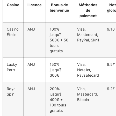
Casino
Licence
Bonus de
Méthodes
Not
bienvenue
de
glob
paiement
Casino
ANJ
100%
Visa,
9/10
Étoile
jusqu’à
Mastercard,
500€ + 50
PayPal, Skrill
tours
gratuits
Lucky
ANJ
150%
Visa,
8.5/
Paris
jusqu’à
Neteller,
300€
Paysafecard
Royal
ANJ
200%
Visa,
9.2/
Spin
jusqu’à
Mastercard,
400€ +
Bitcoin
100 tours
gratuits