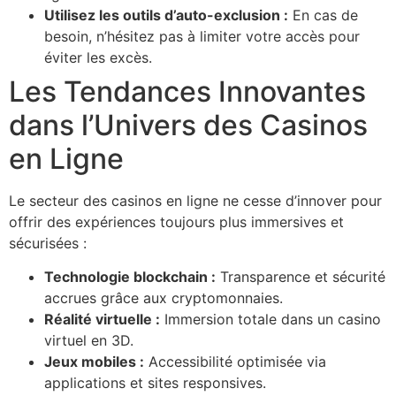
Utilisez les outils d’auto-exclusion :
En cas de
besoin, n’hésitez pas à limiter votre accès pour
éviter les excès.
Les Tendances Innovantes
dans l’Univers des Casinos
en Ligne
Le secteur des casinos en ligne ne cesse d’innover pour
offrir des expériences toujours plus immersives et
sécurisées :
Technologie blockchain :
Transparence et sécurité
accrues grâce aux cryptomonnaies.
Réalité virtuelle :
Immersion totale dans un casino
virtuel en 3D.
Jeux mobiles :
Accessibilité optimisée via
applications et sites responsives.