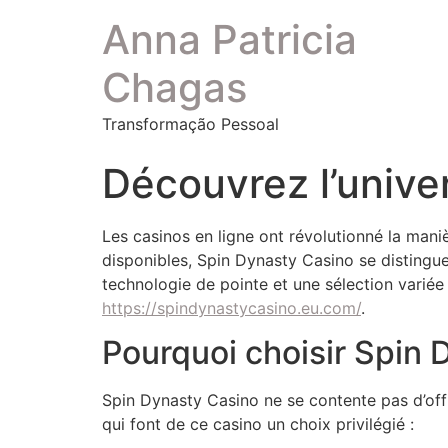
Anna Patricia
Chagas
Transformação Pessoal
Découvrez l’unive
Les casinos en ligne ont révolutionné la mani
disponibles, Spin Dynasty Casino se distingu
technologie de pointe et une sélection variée 
https://spindynastycasino.eu.com/
.
Pourquoi choisir Spin 
Spin Dynasty Casino ne se contente pas d’offri
qui font de ce casino un choix privilégié :