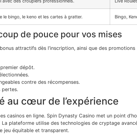
l avec des croupiers professionnels.
Live Roule
le bingo, le keno et les cartes à gratter.
Bingo, Keno
 coup de pouce pour vos mises
us attractifs dès l’inscription, ainsi que des promotions ré
 premier dépôt.
électionnées.
angeables contre des récompenses.
 pertes.
ité au cœur de l’expérience
es casinos en ligne. Spin Dynasty Casino met un point d’ho
s. La plateforme utilise des technologies de cryptage avanc
 jeu équitable et transparent.