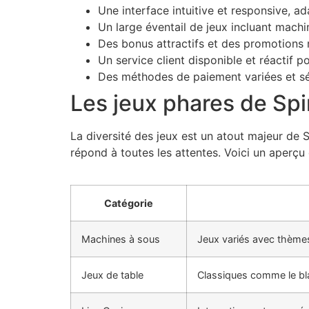
Une interface intuitive et responsive, ad
Un large éventail de jeux incluant machin
Des bonus attractifs et des promotions 
Un service client disponible et réactif
Des méthodes de paiement variées et sécu
Les jeux phares de Sp
La diversité des jeux est un atout majeur de
répond à toutes les attentes. Voici un aperçu 
Catégorie
Machines à sous
Jeux variés avec thèmes
Jeux de table
Classiques comme le blac