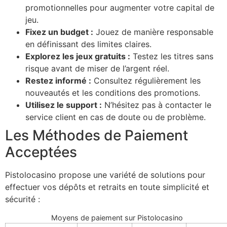
promotionnelles pour augmenter votre capital de
jeu.
Fixez un budget :
Jouez de manière responsable
en définissant des limites claires.
Explorez les jeux gratuits :
Testez les titres sans
risque avant de miser de l’argent réel.
Restez informé :
Consultez régulièrement les
nouveautés et les conditions des promotions.
Utilisez le support :
N’hésitez pas à contacter le
service client en cas de doute ou de problème.
Les Méthodes de Paiement
Acceptées
Pistolocasino propose une variété de solutions pour
effectuer vos dépôts et retraits en toute simplicité et
sécurité :
Moyens de paiement sur Pistolocasino