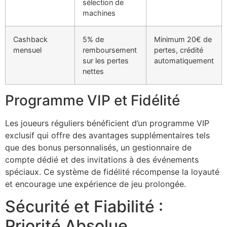
sélection de
machines
Cashback
5% de
Minimum 20€ de
mensuel
remboursement
pertes, crédité
sur les pertes
automatiquement
nettes
Programme VIP et Fidélité
Les joueurs réguliers bénéficient d’un programme VIP
exclusif qui offre des avantages supplémentaires tels
que des bonus personnalisés, un gestionnaire de
compte dédié et des invitations à des événements
spéciaux. Ce système de fidélité récompense la loyauté
et encourage une expérience de jeu prolongée.
Sécurité et Fiabilité :
Priorité Absolue