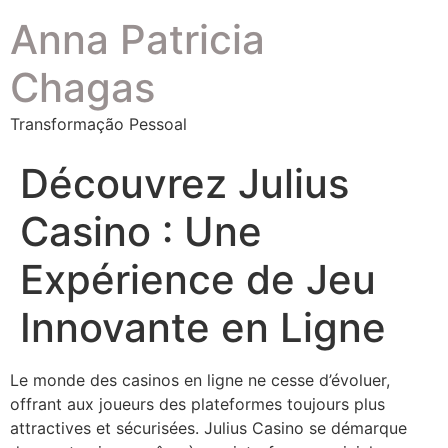
Anna Patricia
Chagas
Transformação Pessoal
Découvrez Julius
Casino : Une
Expérience de Jeu
Innovante en Ligne
Le monde des casinos en ligne ne cesse d’évoluer,
offrant aux joueurs des plateformes toujours plus
attractives et sécurisées. Julius Casino se démarque