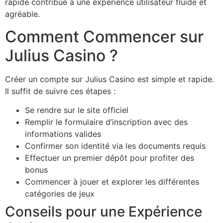
rapide contribue à une expérience utilisateur fluide et
agréable.
Comment Commencer sur
Julius Casino ?
Créer un compte sur Julius Casino est simple et rapide.
Il suffit de suivre ces étapes :
Se rendre sur le site officiel
Remplir le formulaire d’inscription avec des
informations valides
Confirmer son identité via les documents requis
Effectuer un premier dépôt pour profiter des
bonus
Commencer à jouer et explorer les différentes
catégories de jeux
Conseils pour une Expérience