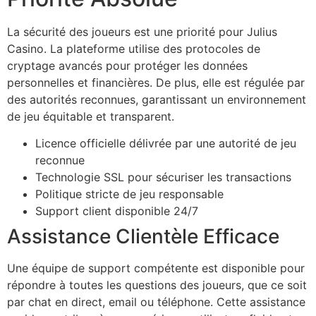
La sécurité des joueurs est une priorité pour Julius
Casino. La plateforme utilise des protocoles de
cryptage avancés pour protéger les données
personnelles et financières. De plus, elle est régulée par
des autorités reconnues, garantissant un environnement
de jeu équitable et transparent.
Licence officielle délivrée par une autorité de jeu
reconnue
Technologie SSL pour sécuriser les transactions
Politique stricte de jeu responsable
Support client disponible 24/7
Assistance Clientèle Efficace
Une équipe de support compétente est disponible pour
répondre à toutes les questions des joueurs, que ce soit
par chat en direct, email ou téléphone. Cette assistance