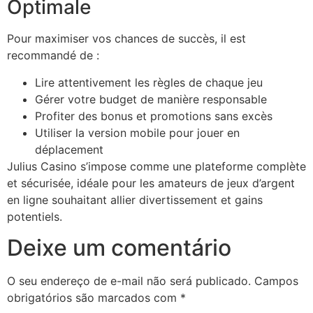
Optimale
Pour maximiser vos chances de succès, il est
recommandé de :
Lire attentivement les règles de chaque jeu
Gérer votre budget de manière responsable
Profiter des bonus et promotions sans excès
Utiliser la version mobile pour jouer en
déplacement
Julius Casino s’impose comme une plateforme complète
et sécurisée, idéale pour les amateurs de jeux d’argent
en ligne souhaitant allier divertissement et gains
potentiels.
Deixe um comentário
O seu endereço de e-mail não será publicado.
Campos
obrigatórios são marcados com
*