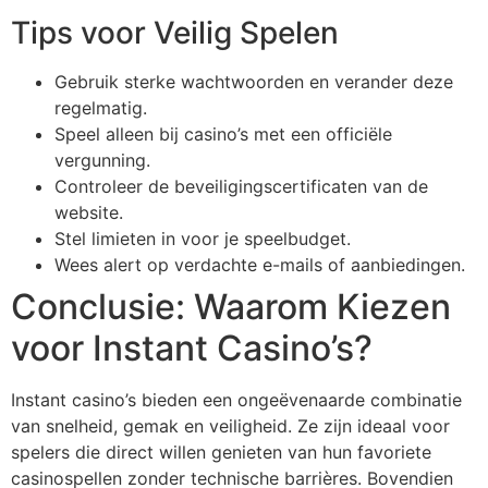
Tips voor Veilig Spelen
Gebruik sterke wachtwoorden en verander deze
regelmatig.
Speel alleen bij casino’s met een officiële
vergunning.
Controleer de beveiligingscertificaten van de
website.
Stel limieten in voor je speelbudget.
Wees alert op verdachte e-mails of aanbiedingen.
Conclusie: Waarom Kiezen
voor Instant Casino’s?
Instant casino’s bieden een ongeëvenaarde combinatie
van snelheid, gemak en veiligheid. Ze zijn ideaal voor
spelers die direct willen genieten van hun favoriete
casinospellen zonder technische barrières. Bovendien