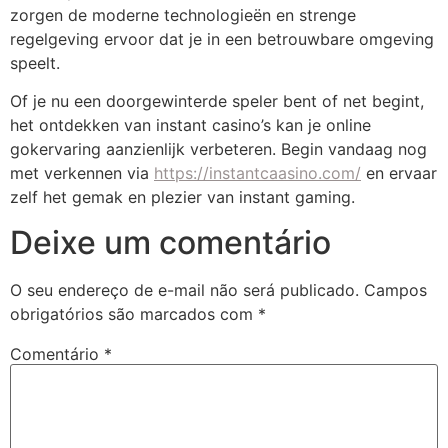
zorgen de moderne technologieën en strenge
regelgeving ervoor dat je in een betrouwbare omgeving
speelt.
Of je nu een doorgewinterde speler bent of net begint,
het ontdekken van instant casino’s kan je online
gokervaring aanzienlijk verbeteren. Begin vandaag nog
met verkennen via
https://instantcaasino.com/
en ervaar
zelf het gemak en plezier van instant gaming.
Deixe um comentário
O seu endereço de e-mail não será publicado.
Campos
obrigatórios são marcados com
*
Comentário
*