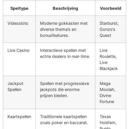
Speltype
Beschrijving
Voorbeeld
Videoslots
Moderne gokkasten met
Starburst,
diverse thema’s en
Gonzo’s
bonusfeatures.
Quest
Live Casino
Interactieve spellen met
Live
echte dealers in real-time.
Roulette,
Live
Blackjack
Jackpot
Spellen met progressieve
Mega
Spellen
jackpots die enorme
Moolah,
prijzen bieden.
Divine
Fortune
Kaartspellen
Traditionele kaartspellen
Texas
zoals poker en baccarat.
Hold’em,
Punto