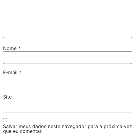
Nome
*
E-mail
*
Site
Salvar meus dados neste navegador para a próxima vez
que eu comentar.