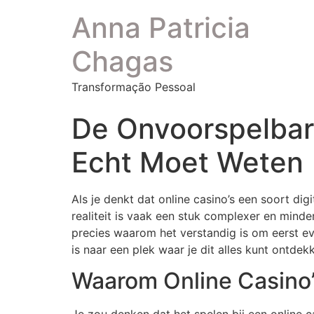
Anna Patricia
Chagas
Transformação Pessoal
De Onvoorspelbare
Echt Moet Weten
Als je denkt dat online casino’s een soort dig
realiteit is vaak een stuk complexer en minde
precies waarom het verstandig is om eerst eve
is naar een plek waar je dit alles kunt ontdek
Waarom Online Casino’s 