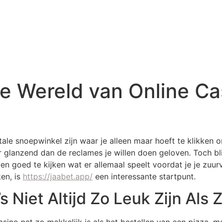
 Wereld van Online Cas
itale snoepwinkel zijn waar je alleen maar hoeft te klikken 
r glanzend dan de reclames je willen doen geloven. Toch bli
n goed te kijken wat er allemaal speelt voordat je je zuur
ken, is
https://jaabet.app/
een interessante startpunt.
Niet Altijd Zo Leuk Zijn Als Z