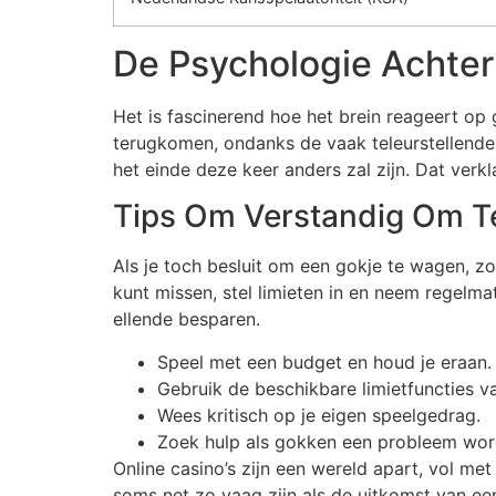
De Psychologie Achter
Het is fascinerend hoe het brein reageert op
terugkomen, ondanks de vaak teleurstellende u
het einde deze keer anders zal zijn. Dat verkl
Tips Om Verstandig Om T
Als je toch besluit om een gokje te wagen, zo
kunt missen, stel limieten in en neem regelma
ellende besparen.
Speel met een budget en houd je eraan.
Gebruik de beschikbare limietfuncties va
Wees kritisch op je eigen speelgedrag.
Zoek hulp als gokken een probleem wor
Online casino’s zijn een wereld apart, vol me
soms net zo vaag zijn als de uitkomst van ee