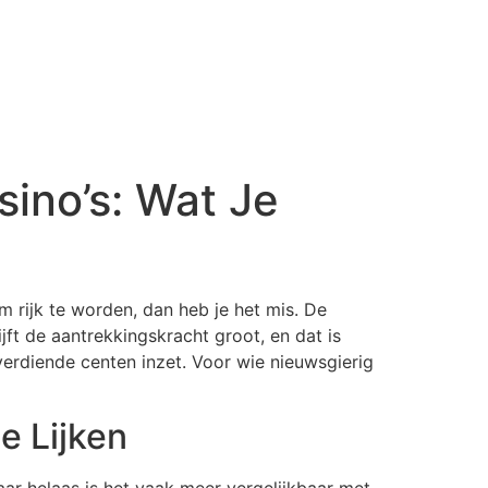
ino’s: Wat Je
om rijk te worden, dan heb je het mis. De
jft de aantrekkingskracht groot, en dat is
verdiende centen inzet. Voor wie nieuwsgierig
e Lijken