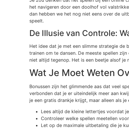
Je zou denken dat het spelen bij een online c
het navigeren door een doolhof vol valstrikke
dan hebben we het nog niet eens over de uitbe
speelt.
De Illusie van Controle: 
Het idee dat je met een slimme strategie de ba
trainen om te dansen. De meeste spellen zij
niet altijd tegenop. Het is een beetje alsof j
Wat Je Moet Weten Ov
Bonussen zijn het glimmende aas dat veel spel
verbonden dat je er uiteindelijk meer aan kwij
je een gratis drankje krijgt, maar alleen als j
Lees altijd de kleine lettertjes voordat 
Controleer welke spellen meetellen voor
Let op de maximale uitbetaling die je k