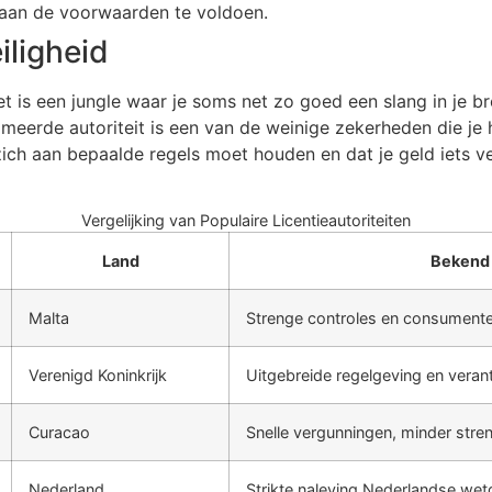
 aan de voorwaarden te voldoen.
iligheid
et is een jungle waar je soms net zo goed een slang in je b
eerde autoriteit is een van de weinige zekerheden die je h
ich aan bepaalde regels moet houden en dat je geld iets vei
Vergelijking van Populaire Licentieautoriteiten
Land
Bekend
Malta
Strenge controles en consumen
Verenigd Koninkrijk
Uitgebreide regelgeving en vera
Curacao
Snelle vergunningen, minder stre
Nederland
Strikte naleving Nederlandse wet