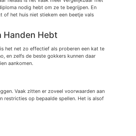
aar helaas is het vaak meer vergelijkbaar met
 diploma nodig hebt om ze te begrijpen. En
 of het huis niet stiekem een beetje vals
 in Handen Hebt
s het net zo effectief als proberen een kat te
o, en zelfs de beste gokkers kunnen daar
 zien aankomen.
 leggen. Vaak zitten er zoveel voorwaarden aan
n restricties op bepaalde spellen. Het is alsof