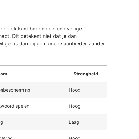
roekzak kunt hebben als een veilige
ebt. Dit betekent niet dat je dan
liger is dan bij een louche aanbieder zonder
 om
Strengheid
tenbescherming
Hoog
ntwoord spelen
Hoog
ng
Laag
geving
Hoog