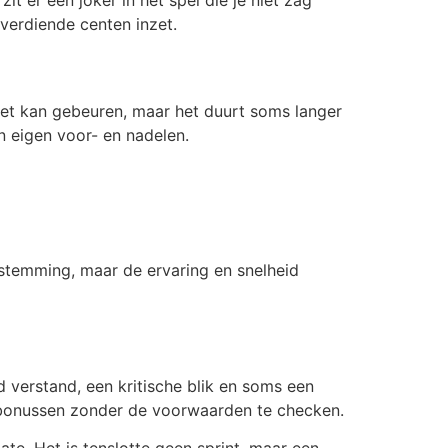
verdiende centen inzet.
het kan gebeuren, maar het duurt soms langer
un eigen voor- en nadelen.
bestemming, maar de ervaring en snelheid
d verstand, een kritische blik en soms een
ie bonussen zonder de voorwaarden te checken.