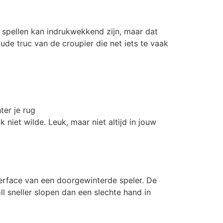
n spellen kan indrukwekkend zijn, maar dat
ude truc van de croupier die net iets te vaak
er je rug
 niet wilde. Leuk, maar niet altijd in jouw
kerface van een doorgewinterde speler. De
oll sneller slopen dan een slechte hand in