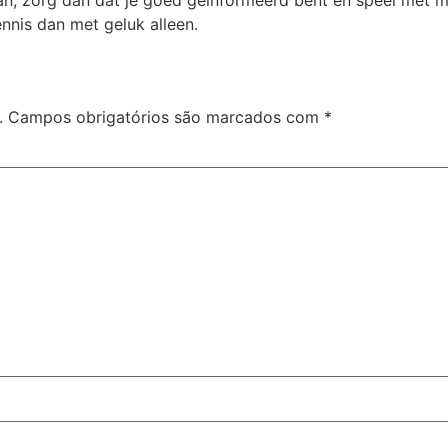
an, zorg dan dat je goed geïnformeerd bent en speel met ma
nnis dan met geluk alleen.
.
Campos obrigatórios são marcados com
*