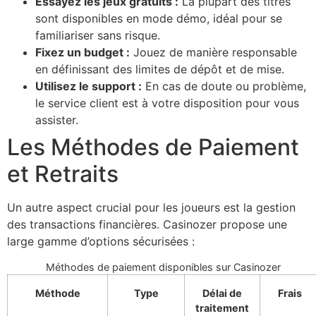
Essayez les jeux gratuits :
La plupart des titres
sont disponibles en mode démo, idéal pour se
familiariser sans risque.
Fixez un budget :
Jouez de manière responsable
en définissant des limites de dépôt et de mise.
Utilisez le support :
En cas de doute ou problème,
le service client est à votre disposition pour vous
assister.
Les Méthodes de Paiement
et Retraits
Un autre aspect crucial pour les joueurs est la gestion
des transactions financières. Casinozer propose une
large gamme d’options sécurisées :
Méthodes de paiement disponibles sur Casinozer
Méthode
Type
Délai de
Frais
traitement