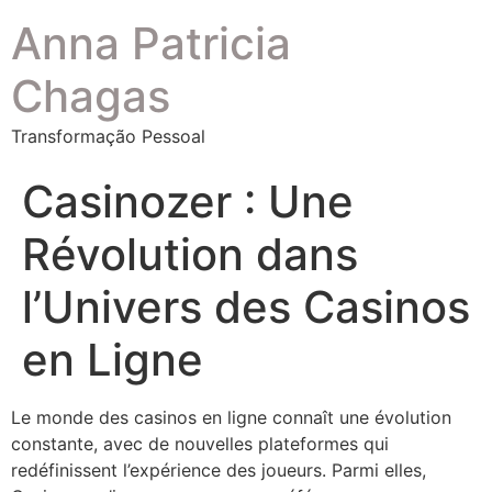
Anna Patricia
Chagas
Transformação Pessoal
Casinozer : Une
Révolution dans
l’Univers des Casinos
en Ligne
Le monde des casinos en ligne connaît une évolution
constante, avec de nouvelles plateformes qui
redéfinissent l’expérience des joueurs. Parmi elles,