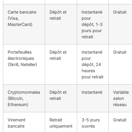
Carte bancaire
Dépôt et
Instantané
Gratuit
(Visa,
retrait
pour
MasterCard)
dépôt, 1-3
jours pour
retrait
Portefeuilles
Dépôt et
Instantané
Gratuit
électroniques
retrait
pour
(Skrill, Neteller)
dépôt, 24
heures
pour retrait
Cryptomonnaies
Dépôt et
Instantané
Variable
(Bitcoin,
retrait
selon
Ethereum)
réseau
Virement
Retrait
3-5 jours
Gratuit
bancaire
uniquement
ouvrés