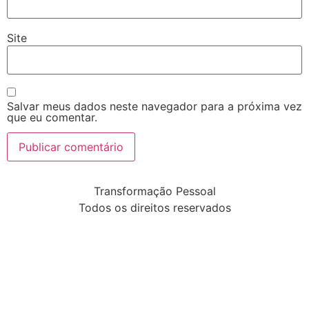
Site
Salvar meus dados neste navegador para a próxima vez
que eu comentar.
Transformação Pessoal
Todos os direitos reservados