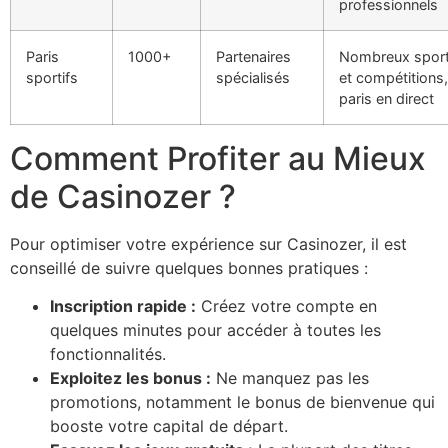
professionnels
Paris
1000+
Partenaires
Nombreux spor
sportifs
spécialisés
et compétitions,
paris en direct
Comment Profiter au Mieux
de Casinozer ?
Pour optimiser votre expérience sur Casinozer, il est
conseillé de suivre quelques bonnes pratiques :
Inscription rapide :
Créez votre compte en
quelques minutes pour accéder à toutes les
fonctionnalités.
Exploitez les bonus :
Ne manquez pas les
promotions, notamment le bonus de bienvenue qui
booste votre capital de départ.