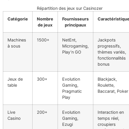
Répartition des jeux sur Casinozer
Catégorie
Nombre
Fournisseurs
Caractéristiqu
de jeux
principaux
Machines
1500+
NetEnt,
Jackpots
à sous
Microgaming,
progressifs,
Play’n GO
thèmes variés,
fonctionnalités
bonus
Jeux de
300+
Evolution
Blackjack,
table
Gaming,
Roulette,
Pragmatic
Baccarat, Poker
Play
Live
200+
Evolution
Interaction en
Casino
Gaming,
temps réel,
Ezugi
croupiers