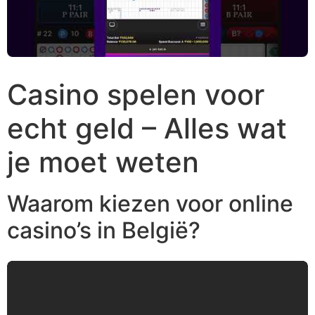
Casino spelen voor
echt geld – Alles wat
je moet weten
Waarom kiezen voor online
casino’s in België?