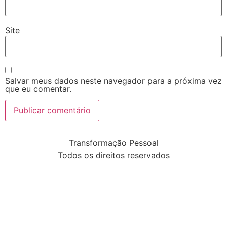
Site
Salvar meus dados neste navegador para a próxima vez
que eu comentar.
Transformação Pessoal
Todos os direitos reservados