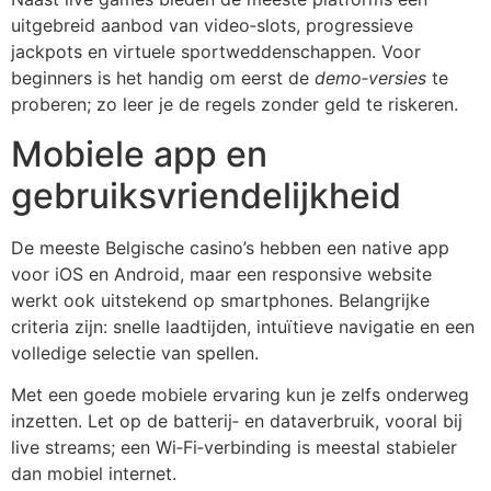
uitgebreid aanbod van video‑slots, progressieve
jackpots en virtuele sportweddenschappen. Voor
beginners is het handig om eerst de
demo‑versies
te
proberen; zo leer je de regels zonder geld te riskeren.
Mobiele app en
gebruiksvriendelijkheid
De meeste Belgische casino’s hebben een native app
voor iOS en Android, maar een responsive website
werkt ook uitstekend op smartphones. Belangrijke
criteria zijn: snelle laadtijden, intuïtieve navigatie en een
volledige selectie van spellen.
Met een goede mobiele ervaring kun je zelfs onderweg
inzetten. Let op de batterij‑ en dataverbruik, vooral bij
live streams; een Wi‑Fi‑verbinding is meestal stabieler
dan mobiel internet.