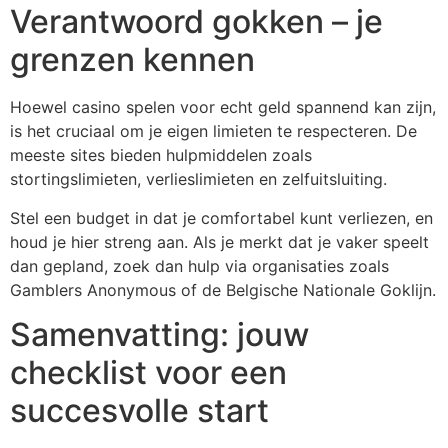
Verantwoord gokken – je
grenzen kennen
Hoewel casino spelen voor echt geld spannend kan zijn,
is het cruciaal om je eigen limieten te respecteren. De
meeste sites bieden hulpmiddelen zoals
stortingslimieten, verlieslimieten en zelfuitsluiting.
Stel een budget in dat je comfortabel kunt verliezen, en
houd je hier streng aan. Als je merkt dat je vaker speelt
dan gepland, zoek dan hulp via organisaties zoals
Gamblers Anonymous of de Belgische Nationale Goklijn.
Samenvatting: jouw
checklist voor een
succesvolle start