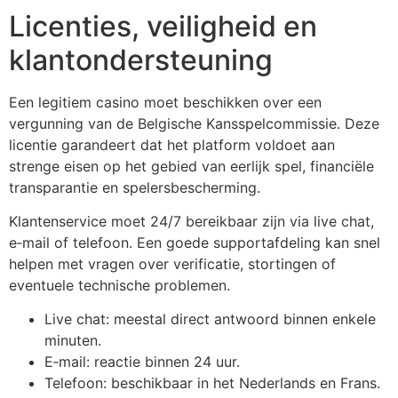
Licenties, veiligheid en
klantondersteuning
Een legitiem casino moet beschikken over een
vergunning van de Belgische Kansspelcommissie. Deze
licentie garandeert dat het platform voldoet aan
strenge eisen op het gebied van eerlijk spel, financiële
transparantie en spelersbescherming.
Klantenservice moet 24/7 bereikbaar zijn via live chat,
e‑mail of telefoon. Een goede supportafdeling kan snel
helpen met vragen over verificatie, stortingen of
eventuele technische problemen.
Live chat: meestal direct antwoord binnen enkele
minuten.
E‑mail: reactie binnen 24 uur.
Telefoon: beschikbaar in het Nederlands en Frans.