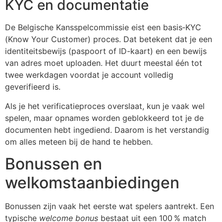
KYC en documentatie
De Belgische Kansspelcommissie eist een basis‑KYC
(Know Your Customer) proces. Dat betekent dat je een
identiteitsbewijs (paspoort of ID-kaart) en een bewijs
van adres moet uploaden. Het duurt meestal één tot
twee werkdagen voordat je account volledig
geverifieerd is.
Als je het verificatieproces overslaat, kun je vaak wel
spelen, maar opnames worden geblokkeerd tot je de
documenten hebt ingediend. Daarom is het verstandig
om alles meteen bij de hand te hebben.
Bonussen en
welkomstaanbiedingen
Bonussen zijn vaak het eerste wat spelers aantrekt. Een
typische
welcome bonus
bestaat uit een 100 % match