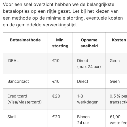
Voor een snel overzicht hebben we de belangrijkste
betaalopties op een rijtje gezet. Let bij het kiezen van
een methode op de minimale storting, eventuele kosten
en de gemiddelde verwerkingstijd.
Betaalmethode
Min.
Opname
Kosten
storting
snelheid
iDEAL
€10
Direct
Geen
(max 24 uur)
Bancontact
€10
Direct
Geen
Creditcard
€20
1‑3
0,5 % pe
(Visa/Mastercard)
werkdagen
transacti
Skrill
€20
Binnen
€1,00
24 uur
vaste fe