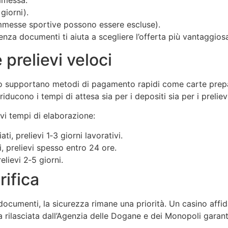
mmessa.
giorni).
commesse sportive possono essere escluse).
enza documenti ti aiuta a scegliere l’offerta più vantaggios
prelievi veloci
 supportano metodi di pagamento rapidi come carte prepagat
riducono i tempi di attesa sia per i depositi sia per i prelievi
ivi tempi di elaborazione:
i, prelievi 1‑3 giorni lavorativi.
, prelievi spesso entro 24 ore.
elievi 2‑5 giorni.
rifica
documenti, la sicurezza rimane una priorità. Un casino affida
nza rilasciata dall’Agenzia delle Dogane e dei Monopoli garant