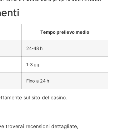
enti
Tempo prelievo medio
24‑48 h
1‑3 gg
Fino a 24 h
ttamente sul sito del casino.
ove troverai recensioni dettagliate,