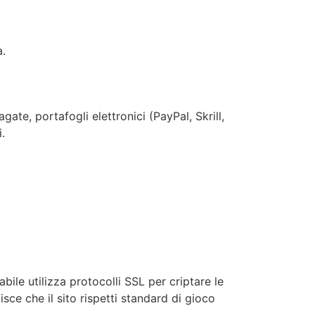
a.
e, portafogli elettronici (PayPal, Skrill,
.
bile utilizza protocolli SSL per criptare le
isce che il sito rispetti standard di gioco