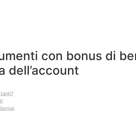
umenti con bonus di be
ca dell’account
tanti?
ti
 bonus