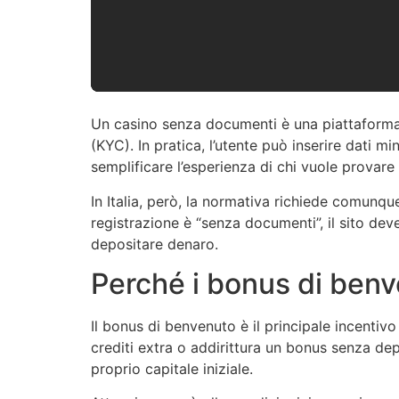
Un casino senza documenti è una piattaforma d
(KYC). In pratica, l’utente può inserire dati 
semplificare l’esperienza di chi vuole prova
In Italia, però, la normativa richiede comunqu
registrazione è “senza documenti”, il sito de
depositare denaro.
Perché i bonus di ben
Il bonus di benvenuto è il principale incentivo
crediti extra o addirittura un bonus senza de
proprio capitale iniziale.