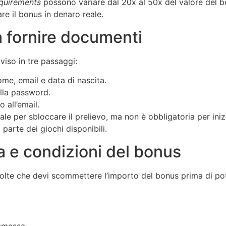
quirements
possono variare dal 20x al 50x del valore del b
re il bonus in denaro reale.
 fornire documenti
viso in tre passaggi:
e, email e data di nascita.
lla password.
 all’email.
le per sbloccare il prelievo, ma non è obbligatoria per iniz
parte dei giochi disponibili.
 e condizioni del bonus
olte che devi scommettere l’importo del bonus prima di pote