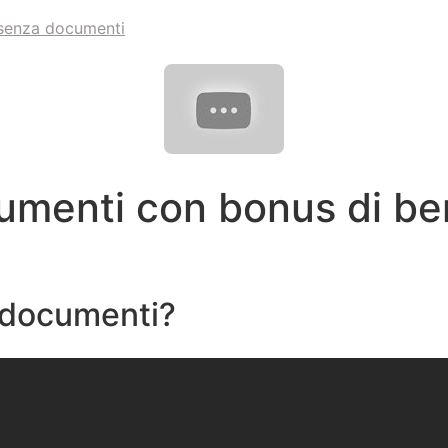
 senza documenti
umenti con bonus di be
 documenti?