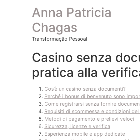
Anna Patricia
Chagas
Transformação Pessoal
Casino senza doc
pratica alla verifi
Cos’è un casino senza documenti?
Perché i bonus di benvenuto sono impor
Come registrarsi senza fornire documen
Requisiti di scommessa e condizioni del
Metodi di pagamento e prelievi veloci
Sicurezza, licenze e verifica
Esperienza mobile e app dedicate