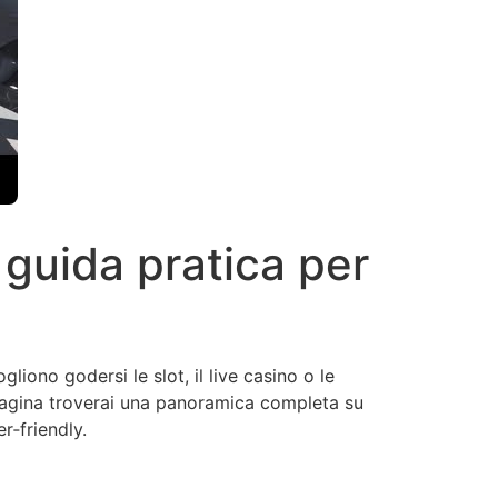
: guida pratica per
ogliono godersi le slot, il live casino o le
 pagina troverai una panoramica completa su
r‑friendly.