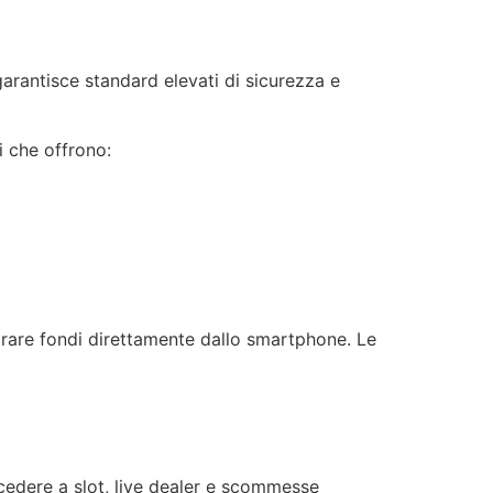
arantisce standard elevati di sicurezza e
i che offrono:
tirare fondi direttamente dallo smartphone. Le
ccedere a slot, live dealer e scommesse