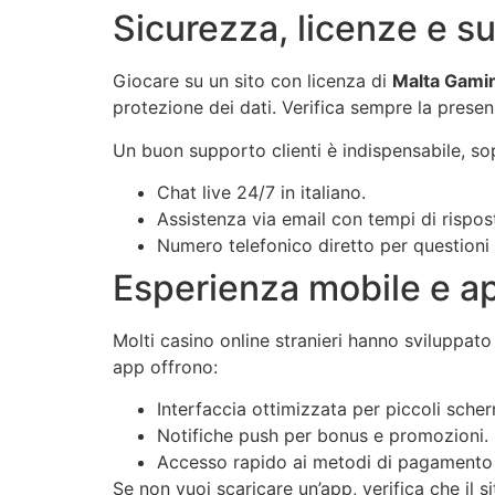
Sicurezza, licenze e su
Giocare su un sito con licenza di
Malta Gami
protezione dei dati. Verifica sempre la presen
Un buon supporto clienti è indispensabile, sop
Chat live 24/7 in italiano.
Assistenza via email con tempi di rispos
Numero telefonico diretto per questioni 
Esperienza mobile e a
Molti casino online stranieri hanno sviluppat
app offrono:
Interfaccia ottimizzata per piccoli scher
Notifiche push per bonus e promozioni.
Accesso rapido ai metodi di pagamento p
Se non vuoi scaricare un’app, verifica che il 