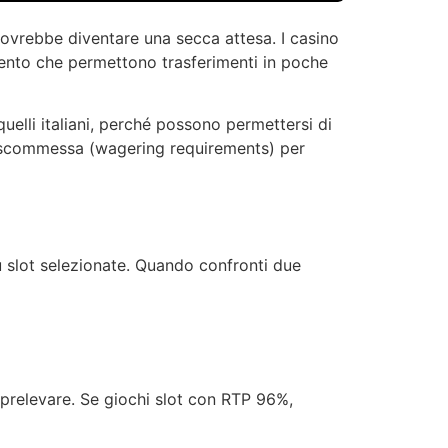
 dovrebbe diventare una secca attesa. I casino
amento che permettono trasferimenti in poche
uelli italiani, perché possono permettersi di
 di scommessa (wagering requirements) per
u slot selezionate. Quando confronti due
relevare. Se giochi slot con RTP 96%,