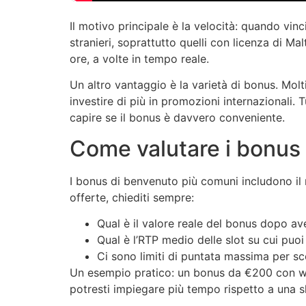
Il motivo principale è la velocità: quando vin
stranieri, soprattutto quelli con licenza di 
ore, a volte in tempo reale.
Un altro vantaggio è la varietà di bonus. Molt
investire di più in promozioni internazionali
capire se il bonus è davvero conveniente.
Come valutare i bonus
I bonus di benvenuto più comuni includono il 
offerte, chiediti sempre:
Qual è il valore reale del bonus dopo av
Qual è l’RTP medio delle slot su cui puoi u
Ci sono limiti di puntata massima per 
Un esempio pratico: un bonus da €200 con wa
potresti impiegare più tempo rispetto a una 