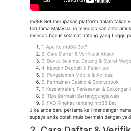
md88 Bet merupakan platform dalam talian y
terutama Malaysia, ia menonjolkan antaram
mencari bonus selamat datang yang tinggi, p
1. Apa Itu md88 Bet?
2. Cara Daftar & Verifikasi Akaun
3. Bonus Selamat Datang & Syarat Wage
4. Kaedah Deposit & Penarikan
5. Pengalaman Mobile & Aplikasi
6. Permainan Casino & Sportsbook
7. Keselamatan, Perlesenan & Sokongan
8. Tips Bermain Bertanggungjawab
9. FAQ Ringkas tentang md88 Bet
Jika anda baru pertama kali mendengar nama i
supaya anda boleh mula bermain dengan yaki
2. Cara Daftar & Verifi