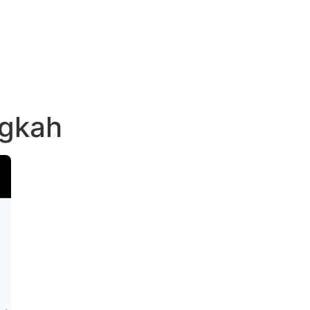
ngkah