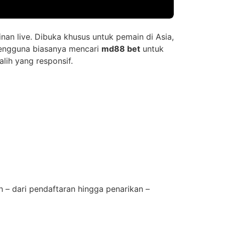
n live. Dibuka khusus untuk pemain di Asia,
Pengguna biasanya mencari
md88 bet
untuk
lih yang responsif.
 – dari pendaftaran hingga penarikan –