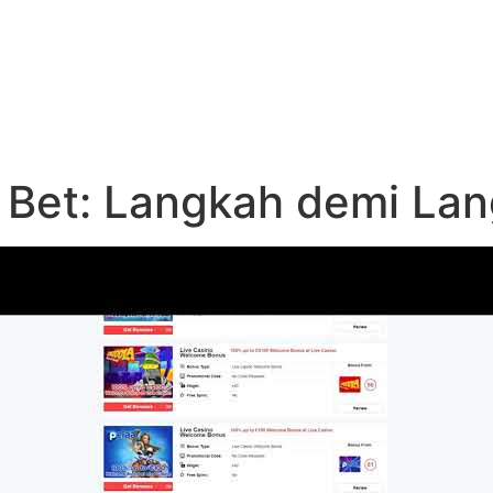
 Bet: Langkah demi La