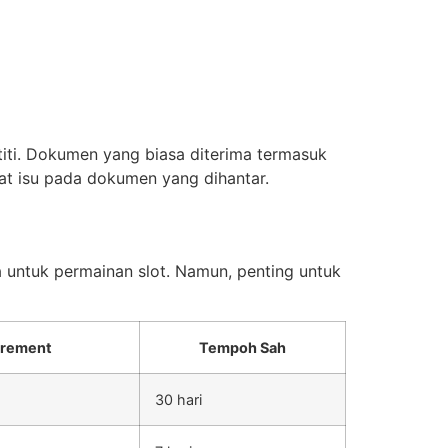
iti. Dokumen yang biasa diterima termasuk
apat isu pada dokumen yang dihantar.
untuk permainan slot. Namun, penting untuk
irement
Tempoh Sah
30 hari