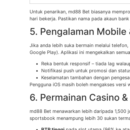
Untuk penarikan, md88 Bet biasanya mempros
hari bekerja. Pastikan nama pada akaun ban
5. Pengalaman Mobile 
Jika anda lebih suka bermain melalui telefon
Google Play). Aplikasi ini mengekalkan semua 
Reka bentuk responsif – tiada lag wala
Notifikasi push untuk promosi dan statu
Keselamatan tambahan dengan pengesah
Pengguna iOS masih boleh mengakses versi 
6. Permainan Casino &
md88 Bet menawarkan lebih daripada 1,500 jud
sportsbook menampung lebih 30 sukan termasu
RTP tinggi
pada slot utama (96% ke atas