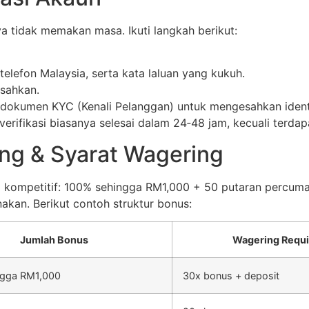
a tidak memakan masa. Ikuti langkah berikut:
elefon Malaysia, serta kata laluan yang kukuh.
sahkan.
 dokumen KYC (Kenali Pelanggan) untuk mengesahkan ident
es verifikasi biasanya selesai dalam 24‑48 jam, kecuali terd
ng & Syarat Wagering
kompetitif: 100% sehingga RM1,000 + 50 putaran percuma 
akan. Berikut contoh struktur bonus:
Jumlah Bonus
Wagering Requ
ngga RM1,000
30x bonus + deposit