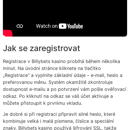
Jak se zaregistrovat
Registrace v Billybets kasino probíhá během několika
minut. Na úvodní stránce kliknete na tlačítko
„Registrace“ a vyplníte základní údaje – e‑mail, heslo a
preferovanou měnu. Systém okamžitě zkontroluje
dostupnost e‑mailu a po potvrzení vám pošle ověřovací
odkaz. Po kliknutí na odkaz se váš účet aktivuje a
můžete přistoupit k prvnímu vkladu.
Je dobré si při registraci připravit silné heslo, které
kombinuje velká i malá písmena, číslice a speciální
znaky. Billybets kasino používá šifrování SSL, takže