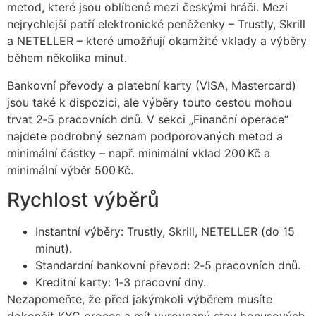
metod, které jsou oblíbené mezi českými hráči. Mezi
nejrychlejší patří elektronické peněženky – Trustly, Skrill
a NETELLER – které umožňují okamžité vklady a výběry
během několika minut.
Bankovní převody a platební karty (VISA, Mastercard)
jsou také k dispozici, ale výběry touto cestou mohou
trvat 2‑5 pracovních dnů. V sekci „Finanční operace“
najdete podrobný seznam podporovaných metod a
minimální částky – např. minimální vklad 200 Kč a
minimální výběr 500 Kč.
Rychlost výběrů
Instantní výběry: Trustly, Skrill, NETELLER (do 15
minut).
Standardní bankovní převod: 2‑5 pracovních dnů.
Kreditní karty: 1‑3 pracovní dny.
Nezapomeňte, že před jakýmkoli výběrem musíte