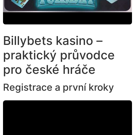
Billybets kasino –
praktický průvodce
pro české hráče
Registrace a první kroky