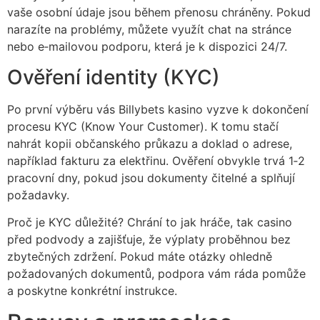
vaše osobní údaje jsou během přenosu chráněny. Pokud
narazíte na problémy, můžete využít chat na stránce
nebo e‑mailovou podporu, která je k dispozici 24/7.
Ověření identity (KYC)
Po první výběru vás Billybets kasino vyzve k dokončení
procesu KYC (Know Your Customer). K tomu stačí
nahrát kopii občanského průkazu a doklad o adrese,
například fakturu za elektřinu. Ověření obvykle trvá 1‑2
pracovní dny, pokud jsou dokumenty čitelné a splňují
požadavky.
Proč je KYC důležité? Chrání to jak hráče, tak casino
před podvody a zajišťuje, že výplaty proběhnou bez
zbytečných zdržení. Pokud máte otázky ohledně
požadovaných dokumentů, podpora vám ráda pomůže
a poskytne konkrétní instrukce.