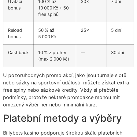
Uvítací
100 % až
30×
7 dní
bonus
10 000 Kč + 50
free spinů
Reload
50 % až
25×
5 dní
bonus
5 000 Kč
Cashback
10 % z proher
—
30 dní
(max 2 000 Kč)
U pozoruhodných promo akcí, jako jsou turnaje slotů
nebo sázky na sportovní události, můžete získat extra
free spiny nebo sázkové kredity. Vždy si přečtěte
podmínky, protože některé promoakce mohou mít
omezený výběr her nebo minimální kurz.
Platební metody a výběry
Billybets kasino podporuje širokou škálu platebních