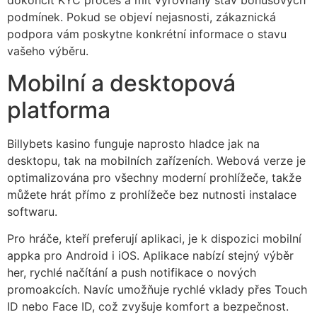
dokončit KYC proces a mít vyrovnaný stav bonusových
podmínek. Pokud se objeví nejasnosti, zákaznická
podpora vám poskytne konkrétní informace o stavu
vašeho výběru.
Mobilní a desktopová
platforma
Billybets kasino funguje naprosto hladce jak na
desktopu, tak na mobilních zařízeních. Webová verze je
optimalizována pro všechny moderní prohlížeče, takže
můžete hrát přímo z prohlížeče bez nutnosti instalace
softwaru.
Pro hráče, kteří preferují aplikaci, je k dispozici mobilní
appka pro Android i iOS. Aplikace nabízí stejný výběr
her, rychlé načítání a push notifikace o nových
promoakcích. Navíc umožňuje rychlé vklady přes Touch
ID nebo Face ID, což zvyšuje komfort a bezpečnost.