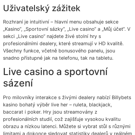
Uživatelský zážitek
Rozhraní je intuitivní – hlavní menu obsahuje sekce
„Kasino“, „Sportovní sázky“, „Live casino“ a „Můj účet“. V
sekci „Live casino“ najdete živé stolní hry s
profesionálními dealery, které streamují v HD kvalitě.
Všechny funkce, včetně bonusového panelu, jsou
snadno přístupné jak na telefonu, tak na tabletu.
Live casino a sportovní
sázení
Pro milovníky interakce s živými dealery nabízí Billybets
kasino bohatý výběr live her – ruleta, blackjack,
baccarat i poker. Hry jsou streamovány z
profesionálních studií, což zajišťuje vysokou kvalitu
obrazu a nízkou latenci. Můžete si vybrat stůl s různými
limitami a dokonce sledovat statistiky dealerů v reálném