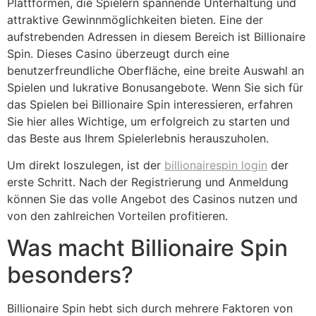
Plattformen, die Spielern spannende Unterhaltung und
attraktive Gewinnmöglichkeiten bieten. Eine der
aufstrebenden Adressen in diesem Bereich ist Billionaire
Spin. Dieses Casino überzeugt durch eine
benutzerfreundliche Oberfläche, eine breite Auswahl an
Spielen und lukrative Bonusangebote. Wenn Sie sich für
das Spielen bei Billionaire Spin interessieren, erfahren
Sie hier alles Wichtige, um erfolgreich zu starten und
das Beste aus Ihrem Spielerlebnis herauszuholen.
Um direkt loszulegen, ist der
billionairespin login
der
erste Schritt. Nach der Registrierung und Anmeldung
können Sie das volle Angebot des Casinos nutzen und
von den zahlreichen Vorteilen profitieren.
Was macht Billionaire Spin
besonders?
Billionaire Spin hebt sich durch mehrere Faktoren von