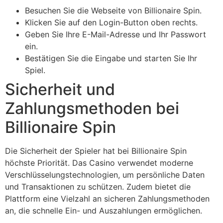
Besuchen Sie die Webseite von Billionaire Spin.
Klicken Sie auf den Login-Button oben rechts.
Geben Sie Ihre E-Mail-Adresse und Ihr Passwort
ein.
Bestätigen Sie die Eingabe und starten Sie Ihr
Spiel.
Sicherheit und
Zahlungsmethoden bei
Billionaire Spin
Die Sicherheit der Spieler hat bei Billionaire Spin
höchste Priorität. Das Casino verwendet moderne
Verschlüsselungstechnologien, um persönliche Daten
und Transaktionen zu schützen. Zudem bietet die
Plattform eine Vielzahl an sicheren Zahlungsmethoden
an, die schnelle Ein- und Auszahlungen ermöglichen.