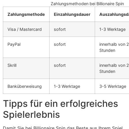
Zahlungsmethoden bei Billionaire Spin
Zahlungsmethode
Einzahlungsdauer
Auszahlungsd
Visa / Mastercard
sofort
1-3 Werktage
PayPal
sofort
innerhalb von 
Stunden
Skrill
sofort
innerhalb von 
Stunden
Banküberweisung
1-3 Werktage
3-5 Werktage
Tipps für ein erfolgreiches
Spielerlebnis
Damit Sie bei Billionaire Spin das Beste aus Ihrem Spiel