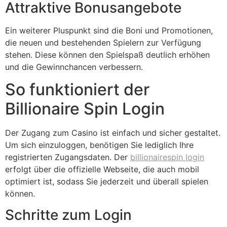
Attraktive Bonusangebote
Ein weiterer Pluspunkt sind die Boni und Promotionen,
die neuen und bestehenden Spielern zur Verfügung
stehen. Diese können den Spielspaß deutlich erhöhen
und die Gewinnchancen verbessern.
So funktioniert der
Billionaire Spin Login
Der Zugang zum Casino ist einfach und sicher gestaltet.
Um sich einzuloggen, benötigen Sie lediglich Ihre
registrierten Zugangsdaten. Der
billionairespin login
erfolgt über die offizielle Webseite, die auch mobil
optimiert ist, sodass Sie jederzeit und überall spielen
können.
Schritte zum Login