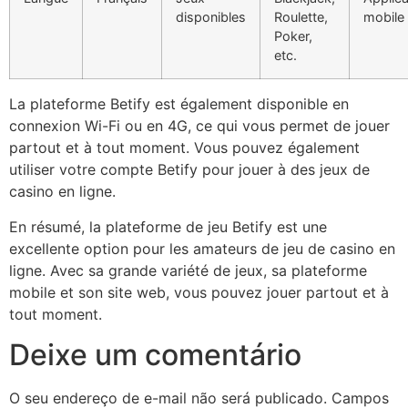
disponibles
Roulette,
mobile
Poker,
etc.
La plateforme Betify est également disponible en
connexion Wi-Fi ou en 4G, ce qui vous permet de jouer
partout et à tout moment. Vous pouvez également
utiliser votre compte Betify pour jouer à des jeux de
casino en ligne.
En résumé, la plateforme de jeu Betify est une
excellente option pour les amateurs de jeu de casino en
ligne. Avec sa grande variété de jeux, sa plateforme
mobile et son site web, vous pouvez jouer partout et à
tout moment.
Deixe um comentário
O seu endereço de e-mail não será publicado.
Campos