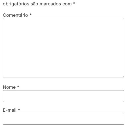
obrigatórios são marcados com
*
Comentário
*
Nome
*
E-mail
*