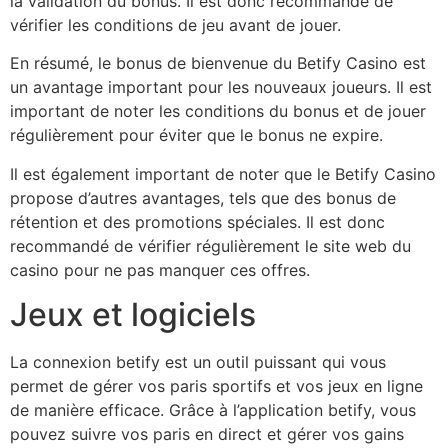
la validation du bonus. Il est donc recommandé de
vérifier les conditions de jeu avant de jouer.
En résumé, le bonus de bienvenue du Betify Casino est
un avantage important pour les nouveaux joueurs. Il est
important de noter les conditions du bonus et de jouer
régulièrement pour éviter que le bonus ne expire.
Il est également important de noter que le Betify Casino
propose d’autres avantages, tels que des bonus de
rétention et des promotions spéciales. Il est donc
recommandé de vérifier régulièrement le site web du
casino pour ne pas manquer ces offres.
Jeux et logiciels
La connexion betify est un outil puissant qui vous
permet de gérer vos paris sportifs et vos jeux en ligne
de manière efficace. Grâce à l’application betify, vous
pouvez suivre vos paris en direct et gérer vos gains