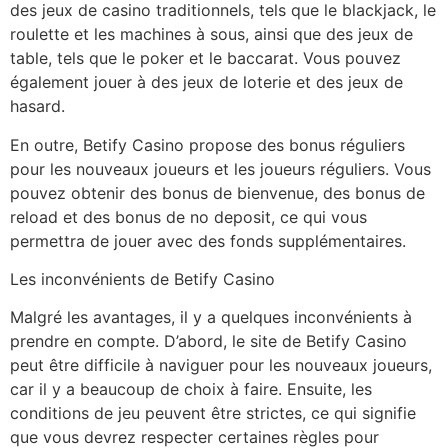
des jeux de casino traditionnels, tels que le blackjack, le
roulette et les machines à sous, ainsi que des jeux de
table, tels que le poker et le baccarat. Vous pouvez
également jouer à des jeux de loterie et des jeux de
hasard.
En outre, Betify Casino propose des bonus réguliers
pour les nouveaux joueurs et les joueurs réguliers. Vous
pouvez obtenir des bonus de bienvenue, des bonus de
reload et des bonus de no deposit, ce qui vous
permettra de jouer avec des fonds supplémentaires.
Les inconvénients de Betify Casino
Malgré les avantages, il y a quelques inconvénients à
prendre en compte. D’abord, le site de Betify Casino
peut être difficile à naviguer pour les nouveaux joueurs,
car il y a beaucoup de choix à faire. Ensuite, les
conditions de jeu peuvent être strictes, ce qui signifie
que vous devrez respecter certaines règles pour