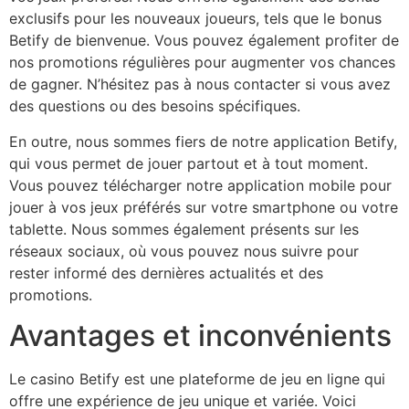
exclusifs pour les nouveaux joueurs, tels que le bonus
Betify de bienvenue. Vous pouvez également profiter de
nos promotions régulières pour augmenter vos chances
de gagner. N’hésitez pas à nous contacter si vous avez
des questions ou des besoins spécifiques.
En outre, nous sommes fiers de notre application Betify,
qui vous permet de jouer partout et à tout moment.
Vous pouvez télécharger notre application mobile pour
jouer à vos jeux préférés sur votre smartphone ou votre
tablette. Nous sommes également présents sur les
réseaux sociaux, où vous pouvez nous suivre pour
rester informé des dernières actualités et des
promotions.
Avantages et inconvénients
Le casino Betify est une plateforme de jeu en ligne qui
offre une expérience de jeu unique et variée. Voici