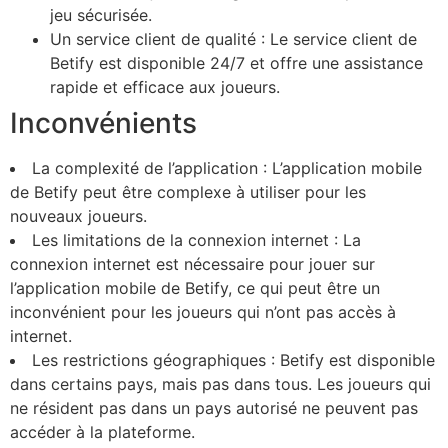
jeu sécurisée.
Un service client de qualité : Le service client de
Betify est disponible 24/7 et offre une assistance
rapide et efficace aux joueurs.
Inconvénients
La complexité de l’application : L’application mobile
de Betify peut être complexe à utiliser pour les
nouveaux joueurs.
Les limitations de la connexion internet : La
connexion internet est nécessaire pour jouer sur
l’application mobile de Betify, ce qui peut être un
inconvénient pour les joueurs qui n’ont pas accès à
internet.
Les restrictions géographiques : Betify est disponible
dans certains pays, mais pas dans tous. Les joueurs qui
ne résident pas dans un pays autorisé ne peuvent pas
accéder à la plateforme.