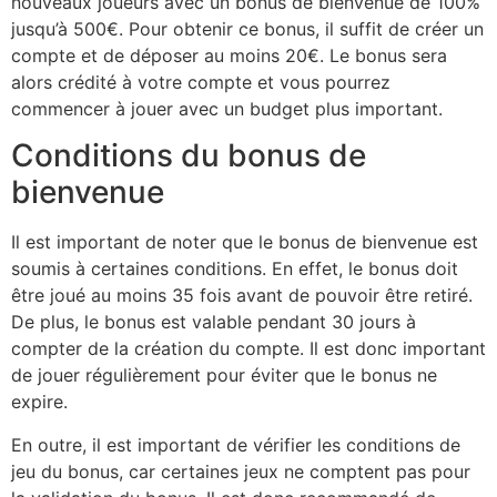
nouveaux joueurs avec un bonus de bienvenue de 100%
jusqu’à 500€. Pour obtenir ce bonus, il suffit de créer un
compte et de déposer au moins 20€. Le bonus sera
alors crédité à votre compte et vous pourrez
commencer à jouer avec un budget plus important.
Conditions du bonus de
bienvenue
Il est important de noter que le bonus de bienvenue est
soumis à certaines conditions. En effet, le bonus doit
être joué au moins 35 fois avant de pouvoir être retiré.
De plus, le bonus est valable pendant 30 jours à
compter de la création du compte. Il est donc important
de jouer régulièrement pour éviter que le bonus ne
expire.
En outre, il est important de vérifier les conditions de
jeu du bonus, car certaines jeux ne comptent pas pour