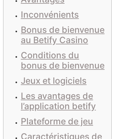
Inconvénients
Bonus de bienvenue
au Betify Casino
Conditions du
bonus de bienvenue
Jeux et logiciels
Les avantages de
l’application betify
Plateforme de jeu
Caractéristiques de