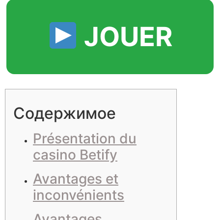
JOUER
Содержимое
Présentation du
casino Betify
Avantages et
inconvénients
Avantages