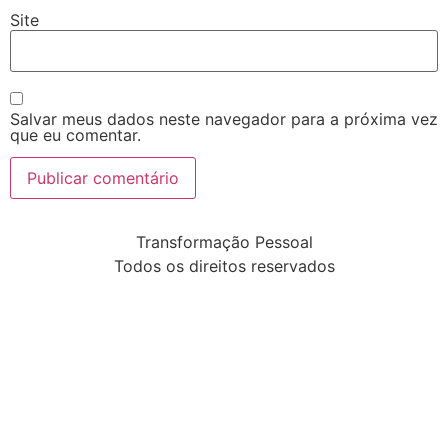
Site
Salvar meus dados neste navegador para a próxima vez
que eu comentar.
Transformação Pessoal
Todos os direitos reservados