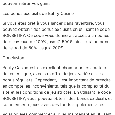
pouvoir retirer vos gains.
Les bonus exclusifs de Betify Casino
Si vous êtes prêt à vous lancer dans l’aventure, vous
pouvez obtenir des bonus exclusifs en utilisant le code
BONBETIFY. Ce code vous donnerait accès à un bonus
de bienvenue de 100% jusqu’à 500€, ainsi qu’à un bonus
de reload de 50% jusqu’à 200€.
Conclusion
Betify Casino est un excellent choix pour les amateurs
de jeu en ligne, avec son offre de jeux variée et ses
bonus réguliers. Cependant, il est important de prendre
en compte les inconvénients, tels que la complexité du
site et les conditions de jeu strictes. En utilisant le code
BONBETIFY, vous pouvez obtenir des bonus exclusifs et
commencer à jouer avec des fonds supplémentaires.
Vous pouvez commencer à jouer maintenant en utilisant