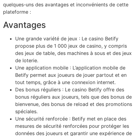
quelques-uns des avantages et inconvénients de cette
plateforme :
Avantages
Une grande variété de jeux : Le casino Betify
propose plus de 1 000 jeux de casino, y compris
des jeux de table, des machines à sous et des jeux
de loterie.
Une application mobile : L’application mobile de
Betify permet aux joueurs de jouer partout et en
tout temps, grâce à une connexion internet.
Des bonus réguliers : Le casino Betify offre des
bonus réguliers aux joueurs, tels que des bonus de
bienvenue, des bonus de reload et des promotions
spéciales.
Une sécurité renforcée : Betify met en place des
mesures de sécurité renforcées pour protéger les
données des joueurs et garantir une expérience de