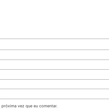
 próxima vez que eu comentar.