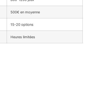
500€ en moyenne
15-20 options
Heures limitées