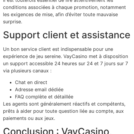
conditions associées à chaque promotion, notamment
les exigences de mise, afin d’éviter toute mauvaise
surprise.
Support client et assistance
Un bon service client est indispensable pour une
expérience de jeu sereine. VayCasino met à disposition
un support accessible 24 heures sur 24 et 7 jours sur 7
via plusieurs canaux :
Chat en direct
Adresse email dédiée
FAQ complète et détaillée
Les agents sont généralement réactifs et compétents,
prêts à aider pour toute question liée au compte, aux
paiements ou aux jeux.
Conclusion : VayCasino,