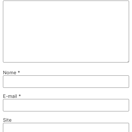
Nome
*
E-mail
*
Site