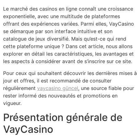
Le marché des casinos en ligne connaît une croissance
exponentielle, avec une multitude de plateformes
offrant des expériences variées. Parmi elles, VayCasino
se démarque par son interface intuitive et son
catalogue de jeux diversifié. Mais qu’est-ce qui rend
cette plateforme unique ? Dans cet article, nous allons
explorer en détail les caractéristiques, les avantages et
les aspects à considérer avant de s’inscrire sur ce site.
Pour ceux qui souhaitent découvrir les dernières mises à
jour et offres, il est recommandé de consulter
régulièrement
vaycasino güncel
, une source fiable pour
rester informé des nouveautés et promotions en
vigueur.
Présentation générale de
VayCasino