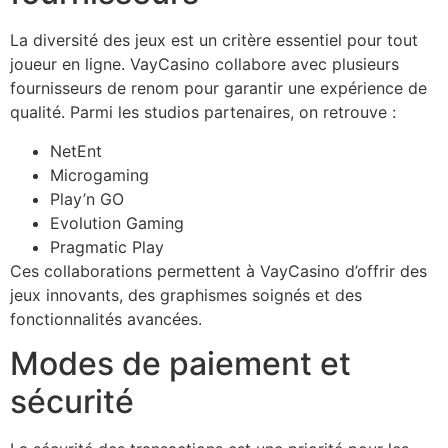
La diversité des jeux est un critère essentiel pour tout
joueur en ligne. VayCasino collabore avec plusieurs
fournisseurs de renom pour garantir une expérience de
qualité. Parmi les studios partenaires, on retrouve :
NetEnt
Microgaming
Play’n GO
Evolution Gaming
Pragmatic Play
Ces collaborations permettent à VayCasino d’offrir des
jeux innovants, des graphismes soignés et des
fonctionnalités avancées.
Modes de paiement et
sécurité