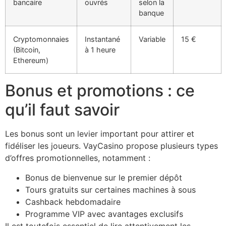
bancaire
ouvrés
selon la
banque
Cryptomonnaies
Instantané
Variable
15 €
(Bitcoin,
à 1 heure
Ethereum)
Bonus et promotions : ce
qu’il faut savoir
Les bonus sont un levier important pour attirer et
fidéliser les joueurs. VayCasino propose plusieurs types
d’offres promotionnelles, notamment :
Bonus de bienvenue sur le premier dépôt
Tours gratuits sur certaines machines à sous
Cashback hebdomadaire
Programme VIP avec avantages exclusifs
Il est toutefois essentiel de lire attentivement les